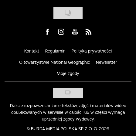
Visit us on Facebook
Visit us on Instagram
Visit us on Youtube
Visit us on Rss
Kontakt
Regulamin
Polityka prywatności
O towarzystwie National Geographic
Newsletter
Moje zgody
Dalsze rozpowszechnianie tekstów, zdjęć i materiałów wideo
opublikowanych w serwisie w całości lub w części wymaga
uprzedniej zgody wydawcy.
©
BURDA MEDIA POLSKA SP. Z O. O. 2026