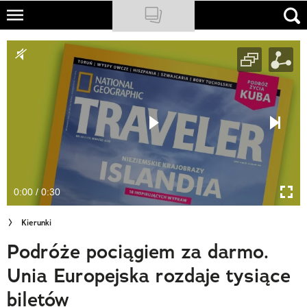
Skip
to
NATIONAL GEOGRAPHIC
main
content
TRAVELER
PODCASTY
Sklep
Newsletter
0:00 / 0:30
Cuda Polski
Kierunki
Wielki Konkurs Fotograficzny
Podróże pociągiem za darmo.
Trendbook Podróżniczy
Unia Europejska rozdaje tysiące
Polecane
biletów