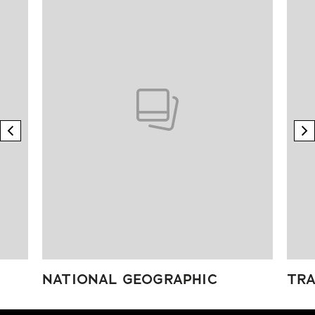
previous element
n
NATIONAL GEOGRAPHIC
TRA