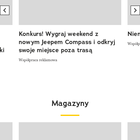
previous element
n
Konkurs! Wygraj weekend z
Niem
nowym Jeepem Compass i odkryj
Współp
ki
swoje miejsce poza trasą
Współpraca reklamowa
Magazyny
Pokazywanie elementu 1 z 4