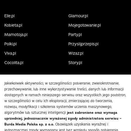
Elle.pl
Glamour.pl
Kobieta.pl
Mojegotowanie.pl
Mamotoja.pl
Party.pl
Polki.pl
Przyslijprzepis.pl
Viva.pl
Wizaz.pl
Cocolita.pl
Story.pl
Jakiekolwiek aktywności, w szczególności: pobieranie, zwielokrotnianie,
przechowywanie, lub inne wykorzystywanie treści, danych lub informacji
dostępnych w ramach niniejszego serwisu oraz wszystkich jego podstron,
w szczególności w celu ich eksploracji, zmierzającej do tworzenia,
rozwoju, modyfikacji i szkolenia systemów uczenia maszynowego,
algorytmów lub sztucznej inteligencji
jest zabronione oraz wymaga
uprzedniej, jednoznacznie wyrażonej zgody administratora serwisu –
Burda Media Polska sp. z o.o.
Obowiązek uzyskania wyraźnej i
jednoznacznej zgody wymagany jest bez względu sposób pobierania,