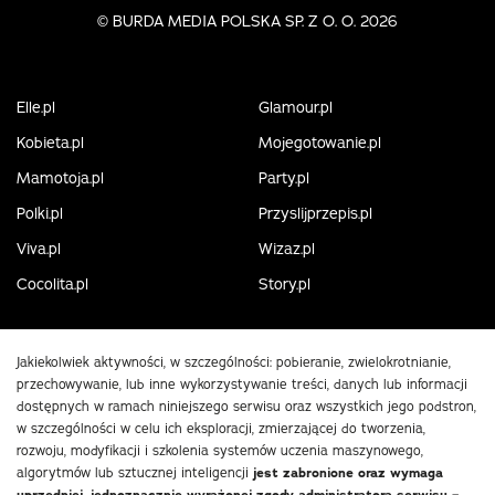
©
BURDA MEDIA POLSKA SP. Z O. O. 2026
Elle.pl
Glamour.pl
Kobieta.pl
Mojegotowanie.pl
Mamotoja.pl
Party.pl
Polki.pl
Przyslijprzepis.pl
Viva.pl
Wizaz.pl
Cocolita.pl
Story.pl
Jakiekolwiek aktywności, w szczególności: pobieranie, zwielokrotnianie,
przechowywanie, lub inne wykorzystywanie treści, danych lub informacji
dostępnych w ramach niniejszego serwisu oraz wszystkich jego podstron,
w szczególności w celu ich eksploracji, zmierzającej do tworzenia,
rozwoju, modyfikacji i szkolenia systemów uczenia maszynowego,
algorytmów lub sztucznej inteligencji
jest zabronione oraz wymaga