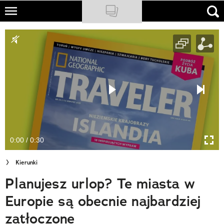
Skip
to
NATIONAL GEOGRAPHIC
main
content
TRAVELER
PODCASTY
Sklep
Newsletter
0:00 / 0:30
Cuda Polski
Kierunki
Wielki Konkurs Fotograficzny
Planujesz urlop? Te miasta w
Trendbook Podróżniczy
Europie są obecnie najbardziej
Polecane
zatłoczone