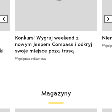
previous element
n
Konkurs! Wygraj weekend z
Niem
nowym Jeepem Compass i odkryj
Współp
ki
swoje miejsce poza trasą
Współpraca reklamowa
Magazyny