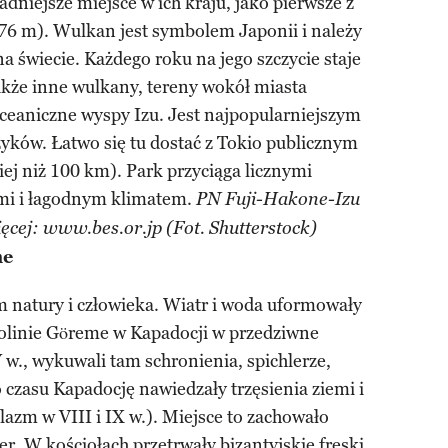
dniejsze miejsce w ich kraju, jako pierwsze z
6 m). Wulkan jest symbolem Japonii i należy
a świecie. Każdego roku na jego szczycie staje
akże inne wulkany, tereny wokół miasta
ceaniczne wyspy Izu. Jest najpopularniejszym
ków. Łatwo się tu dostać z Tokio publicznym
iej niż 100 km). Park przyciąga licznymi
ami i łagodnym klimatem.
PN Fuji-Hakone-Izu
ęcej: www.bes.or.jp (Fot. Shutterstock)
me
m natury i człowieka. Wiatr i woda uformowały
olinie Göreme w Kapadocji w przedziwne
 w., wykuwali tam schronienia, spichlerze,
 czasu Kapadocję nawiedzały trzęsienia ziemi i
azm w VIII i IX w.). Miejsce to zachowało
r. W kościołach przetrwały bizantyjskie freski.