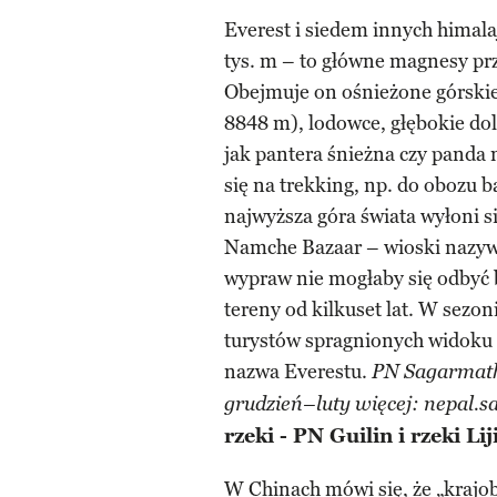
Everest i siedem innych himala
tys. m – to główne magnesy p
Obejmuje on ośnieżone górskie
8848 m), lodowce, głębokie dol
jak pantera śnieżna czy panda 
się na trekking, np. do oboz
najwyższa góra świata wyłoni s
Namche Bazaar – wioski nazyw
wypraw nie mogłaby się odbyć 
tereny od kilkuset lat. W sezon
turystów spragnionych widoku 
nazwa Everestu.
PN Sagarmatha
grudzień–luty więcej: nepal.s
rzeki - PN Guilin i rzeki Li
W Chinach mówi się, że „krajob