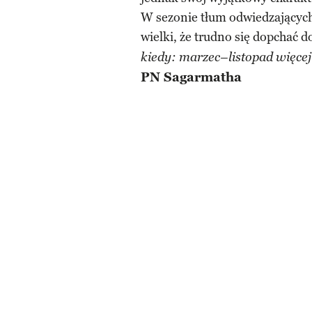
W sezonie tłum odwiedzającyc
wielki, że trudno się dopchać 
kiedy: marzec–listopad więc
PN Sagarmatha