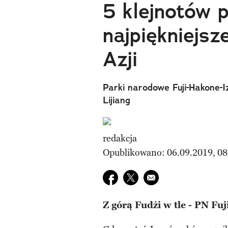
5 klejnotów 
najpiękniejs
Azji
Parki narodowe Fuji-Hakone-I
Lijiang
redakcja
Opublikowano: 06.09.2019, 08
Udostępnij na facebook
Udostępnij na twitter
E-mail do przyjaciela
Z górą Fudżi w tle - PN Fu