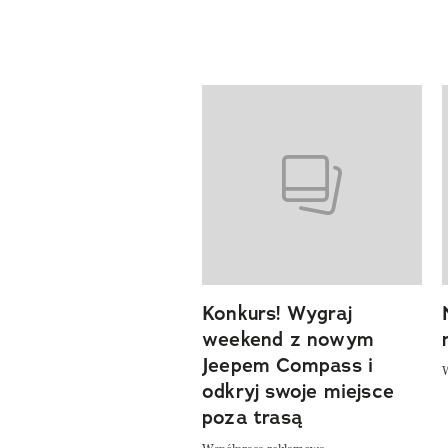
Pokazywanie elementów od 1 d
Konkurs! Wygraj
previous element
weekend z nowym
Jeepem Compass i
odkryj swoje miejsce
poza trasą