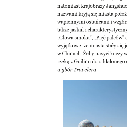
natomiast krajobrazy Jangshuo 
nazwami kryją się miasta poło
wapiennymi ostańcami i wzgór
także jaskiń i charakterystycz
„Głowa smoka”, „Pięć palców” c
wyjątkowe, że miasta stały się
w Chinach. Żeby nasycić oczy wi
rzeką z Guilinu do oddalonego
wybór Travelera