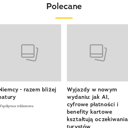
Polecane
o 4 z 20
Niemcy - razem bliżej
Wyjazdy w nowym
natury
wydaniu: jak AI,
cyfrowe płatności i
Współpraca reklamowa
benefity kartowe
kształtują oczekiwani
turystów