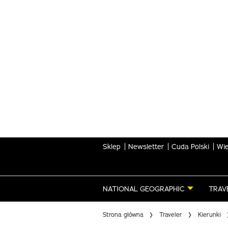
Skip
to
main
content
Sklep
Newsletter
Cuda Polski
Wie
NATIONAL GEOGRAPHIC
TRAV
Strona główna
Traveler
Kierunki