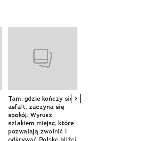
Tam, gdzie kończy się
Szlakiem natury.
next element
asfalt, zaczyna się
Sprawdź, czym
spokój. Wyrusz
zachwyca Turyngi
szlakiem miejsc, które
Współpraca reklamowa
a
pozwalają zwolnić i
odkrywać Polskę bliżej