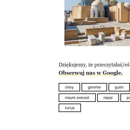
Dziękujemy, że przeczytałaś/eś
Obserwuj nas w Google.
chiny
göreme
guilin
mount everest
nepal
p
turcja