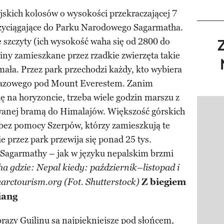
jskich kolosów o wysokości przekraczającej 7
rzyciągające do Parku Narodowego Sagarmatha.
 szczyty (ich wysokość waha się od 2800 do
iny zamieszkane przez rzadkie zwierzęta takie
mała. Przez park przechodzi każdy, kto wybiera
u bazowego pod Mount Everestem. Zanim
ię na horyzoncie, trzeba wiele godzin marszu z
anej bramą do Himalajów. Większość górskich
Pokazy
bez pomocy Szerpów, którzy zamieszkują te
ie przez park przewija się ponad 25 tys.
Sagarmathy – jak w języku nepalskim brzmi
 gdzie: Nepal kiedy: październik–listopad i
Z biegiem
aarctourism.org (Fot. Shutterstock)
jiang
razy Guilinu są najpiękniejsze pod słońcem,