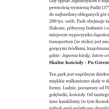
Gdy spytać Japończyków o najła
pewnością wymienią Fudżi (377
do najbardziej obleganych gór n
200 tys. osób. Park obejmuje t
Hakone, półwysep Izuhanto i o
miejscem wypoczynku Japończy
transportem (ze stolicy jest mn
gorącymi źródłami, krajobraz
gdzie: Japonia kiedy: latem wi
Skalne kościoły - Pn Göre
Ten park jest wspólnym dziełe
miękkie wulkaniczne skały w d
formy. Ludzie, począwszy od IV
gołębniki, kościoły. Od tamtego
inne kataklizmy (w tym ikonokl
jednak swój wyjątkowy charakte