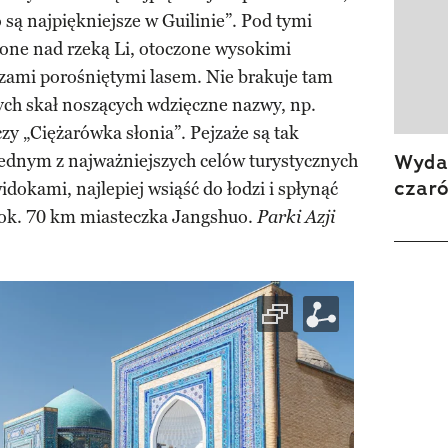
są najpiękniejsze w Guilinie”. Pod tymi
żone nad rzeką Li, otoczone wysokimi
zami porośniętymi lasem. Nie brakuje tam
nych skał noszących wdzięczne nazwy, np.
zy „Ciężarówka słonia”. Pejzaże są tak
Wydan
 jednym z najważniejszych celów turystycznych
czar
dokami, najlepiej wsiąść do łodzi i spłynąć
 ok. 70 km miasteczka Jangshuo.
Parki Azji