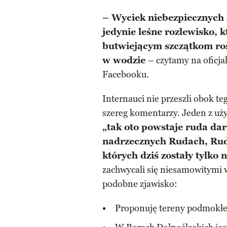
– Wyciek niebezpiecznych s
jedynie leśne rozlewisko,
butwiejącym szczątkom ro
w wodzie
– czytamy na oficj
Facebooku.
Internauci nie przeszli obok te
szereg komentarzy. Jeden z uż
„tak oto powstaje ruda da
nadrzecznych Rudach, Rud
których dziś zostały tylko 
zachwycali się niesamowitymi 
podobne zjawisko:
Proponuję tereny podmokłe,