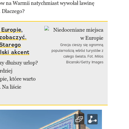
sów na Warmii natychmiast wywołał lawinę
. Dlaczego?
Europie,
 zobaczyć.
 Starego
Grecja cieszy się ogromną
lski akcent
popularnością wśród turystów z
całego świata. Fot. Milos
y dłuższy urlop?
Bicanski/Getty Images
rdziej
pie, które warto
 Na liście