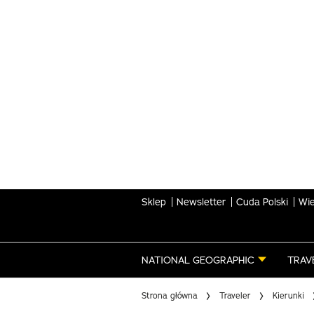
Skip
to
main
content
Sklep
Newsletter
Cuda Polski
Wie
NATIONAL GEOGRAPHIC
TRAV
Strona główna
Traveler
Kierunki