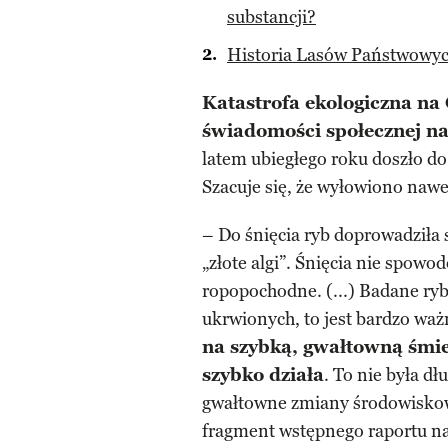
substancji?
Historia Lasów Państwowy
Katastrofa ekologiczna na
świadomości społecznej n
latem ubiegłego roku doszło d
Szacuje się, że wyłowiono naw
– Do śnięcia ryb doprowadziła
„złote algi”. Śnięcia nie spowo
ropopochodne. (...) Badane ryb
ukrwionych, to jest bardzo waż
na szybką, gwałtowną śmie
szybko działa
. To nie była dł
gwałtowne zmiany środowiskowe
fragment wstępnego raportu na