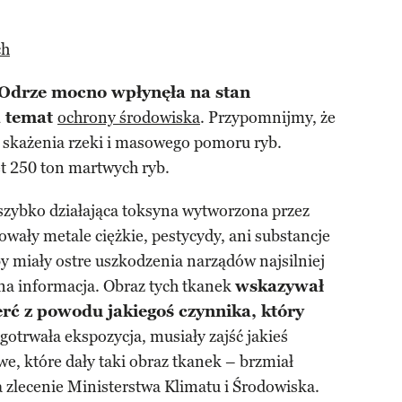
ch
 Odrze mocno wpłynęła na stan
a temat
ochrony środowiska
. Przypomnijmy, że
o skażenia rzeki i masowego pomoru ryb.
et 250 ton martwych ryb.
 szybko działająca toksyna wytworzona przez
dowały metale ciężkie, pestycydy, ani substancje
y miały ostre uszkodzenia narządów najsilniej
na informacja. Obraz tych tkanek
wskazywał
rć z powodu jakiegoś czynnika, który
ugotrwała ekspozycja, musiały zajść jakieś
, które dały taki obraz tkanek – brzmiał
 zlecenie Ministerstwa Klimatu i Środowiska.