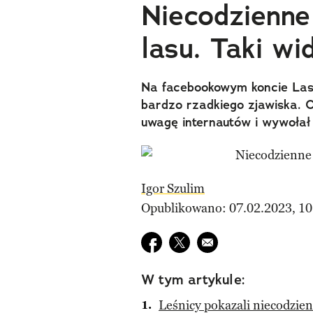
Niecodzienne 
lasu. Taki wi
Na facebookowym koncie Las
bardzo rzadkiego zjawiska. 
uwagę internautów i wywołał
Igor Szulim
Opublikowano: 07.02.2023, 10
Udostępnij na facebook
Udostępnij na twitter
E-mail do przyjaciela
W tym artykule:
Leśnicy pokazali niecodzien