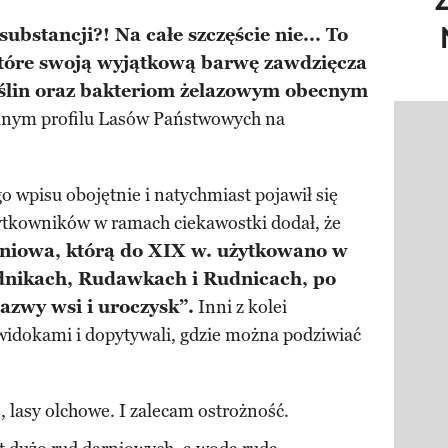
ubstancji?! Na całe szczęście nie... To
 które swoją wyjątkową barwę zawdzięcza
ślin oraz bakteriom żelazowym obecnym
alnym profilu Lasów Państwowych na
Pokazy
go wpisu obojętnie i natychmiast pojawił się
ytkowników w ramach ciekawostki dodał, że
rniowa, którą do XIX w. użytkowano w
nikach, Rudawkach i Rudnicach, po
nazwy wsi i uroczysk”.
Inni z kolei
widokami i dopytywali, gdzie można podziwiać
 lasy olchowe. I zalecam ostrożność.