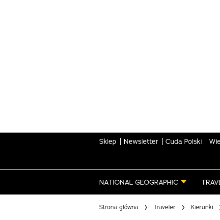
Skip
to
main
content
Sklep
Newsletter
Cuda Polski
Wie
NATIONAL GEOGRAPHIC
TRAV
Strona główna
Traveler
Kierunki