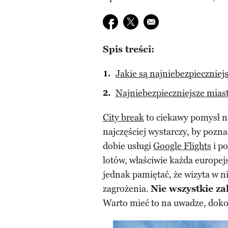
Udostępnij na facebook
Udostępnij na twitter
E-mail do przyjaciela
Spis treści:
Jakie są najniebezpieczniej
Najniebezpieczniejsze miast
City break
to ciekawy pomysł n
najczęściej wystarczy, by pozn
dobie usługi
Google Flights
i po
lotów, właściwie każda europejs
jednak pamiętać, że wizyta w
zagrożenia.
Nie wszystkie za
Warto mieć to na uwadze, doko