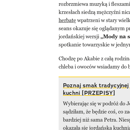
rozbrzmiewa muzyką i fleszami 
krzesłach siedzą mężczyźni ni
herbatę
wpatrzeni w stary wielk
seans okazuje się oglądanym p
jordańskiej wersji
„Mody na s
spotkanie towarzyskie w jedny
Chodzę po Akabie z całą rodziną
chleba i owoców wsiadamy do bu
Poznaj smak tradycyjnej 
kuchni [PRZEPISY]
Wybierając się w podróż do J
sądziłam, że będzie coś, co 
bardziej niż sama Petra. Nie
okazała się jordańska kuchni