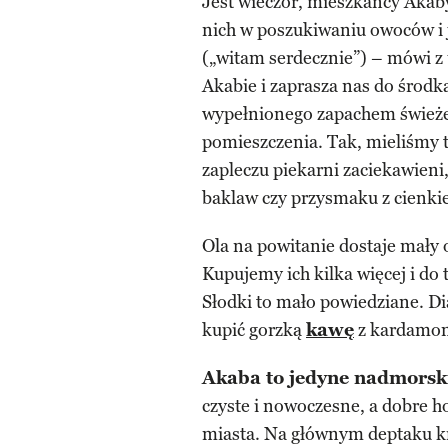
Jest wieczór, mieszkańcy Akab
nich w poszukiwaniu owoców i 
(„witam serdecznie”) – mówi z
Akabie i zaprasza nas do środk
wypełnionego zapachem świeże
pomieszczenia. Tak, mieliśmy t
zapleczu piekarni zaciekawieni
baklaw czy przysmaku z cienkieg
Ola na powitanie dostaje mały 
Kupujemy ich kilka więcej i do
Słodki to mało powiedziane. Di
kupić gorzką
kawę
z kardamone
Akaba to jedyne nadmorski
czyste i nowoczesne, a dobre 
miasta. Na głównym deptaku kró