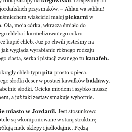
y robią zakupy na
targowisku
. Dołączamy do
jordańskich przysmaków. – Ahlan wa sahlan!
 uśmiechem właściciel małej
piekarni
w
a. Ola, moja córka, wkracza śmiało do
go chleba i karmelizowanego cukru
eż kupić chleb. Już po chwili jesteśmy na
, jak wygląda wyrabianie różnego rodzaju
o ciasta, serka i pistacji zwanego tu
kanafeh.
okrągły chleb typu
pita
prosto z pieca.
 tego słodki deser w postaci kawałków
baklawy
.
abelnie słodki. Ocieka
miodem
i szybko muszę
m, a już taki zestaw smakuje wybornie.
e miasto w Jordanii.
Jest stosunkowo
hotele są wkomponowane w starą strukturę
lują małe sklepy i jadłodajnie. Pędzą