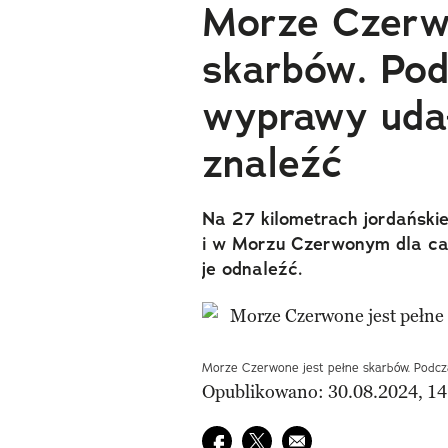
Morze Czerwo
skarbów. Pod
wyprawy udał
znaleźć
Na 27 kilometrach jordański
i w Morzu Czerwonym dla całe
je odnaleźć.
Morze Czerwone jest pełne skarbów. Podcza
Opublikowano: 30.08.2024, 14
Udostępnij na facebook
Udostępnij na twitter
E-mail do przyjaciela