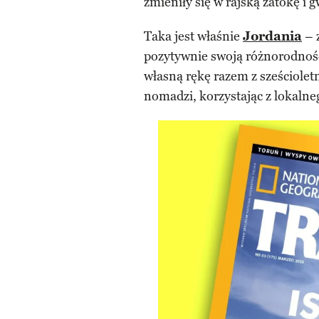
zmieniły się w rajską zatokę i 
Taka jest właśnie
Jordania
– 
pozytywnie swoją różnorodnośc
własną rękę razem z sześcioletn
nomadzi, korzystając z lokalneg