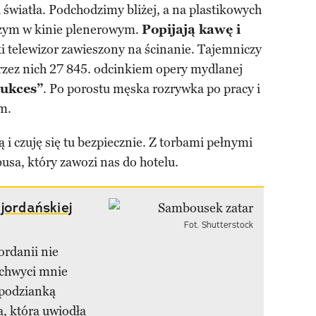
światła. Podchodzimy bliżej, a na plastikowych
czym w kinie plenerowym.
Popijają kawę i
i telewizor zawieszony na ścinanie. Tajemniczy
rzez nich 27 845. odcinkiem opery mydlanej
ukces”
. Po porostu męska rozrywka po pracy i
m.
 i czuję się tu bezpiecznie. Z torbami pełnymi
sa, który zawozi nas do hotelu.
jordańskiej
Fot. Shutterstock
ordanii nie
zachwyci mnie
spodzianką
a, która uwiodła