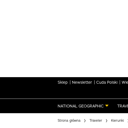
Skip
to
main
content
Sklep
Newsletter
Cuda Polski
Wie
NATIONAL GEOGRAPHIC
TRAV
Strona główna
Traveler
Kierunki