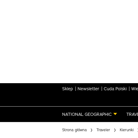
Skip
to
main
content
Sklep
Newsletter
Cuda Polski
Wie
NATIONAL GEOGRAPHIC
TRAV
Strona główna
Traveler
Kierunki