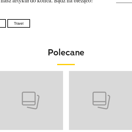
 nasz artykuł do końca. Bądź na bieżąco!
Travel
Polecane
o 4 z 20