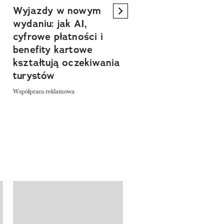
Wyjazdy w nowym
Tam, gdzie kończy 
next element
wydaniu: jak AI,
asfalt, zaczyna się
cyfrowe płatności i
spokój. Wyrusz
benefity kartowe
szlakiem miejsc, kt
kształtują oczekiwania
pozwalają zwolnić 
turystów
odkrywać Polskę bl
natury
Współpraca reklamowa
Współpraca reklamowa