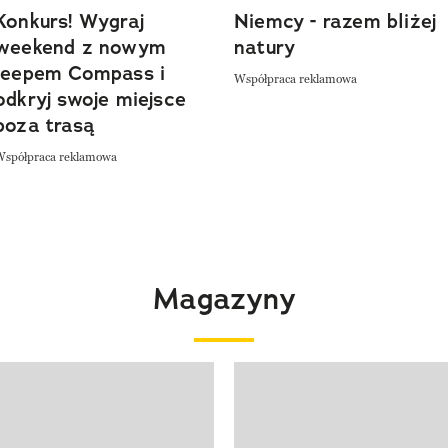
Konkurs! Wygraj
Niemcy - razem bliżej
weekend z nowym
natury
Jeepem Compass i
Współpraca reklamowa
odkryj swoje miejsce
poza trasą
Współpraca reklamowa
Magazyny
 4 z 4