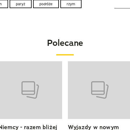
n
paryż
podróże
rzym
Polecane
o 4 z 20
Niemcy - razem bliżej
Wyjazdy w nowym