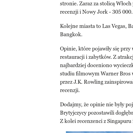
stronie. Zaraz za stolicą Włoch
recenzji i Nowy Jork - 305 000.
Kolejne miasta to Las Vegas, B
Bangkok.
Opinie, które pojawiły się prz
restauracji i zabytków. Z atrakc
najbardziej doceniono wyciecz
studiu filmowym Warner Bros w 
przez J.K. Rowling zainspirow
recenzji.
Dodajmy, że opinie nie były p
Brytyjczycy pozostawili dogłęb
Z kolei recenzenci z Singapuru i