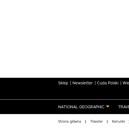
Skip
to
main
content
Sklep
Newsletter
Cuda Polski
Wie
NATIONAL GEOGRAPHIC
TRAV
Strona główna
Traveler
Kierunki