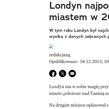
Londyn najpo
miastem w 2
W tym roku Londyn był najch
wynika z danych zebranych p
redakcjang
Opublikowano: 18.12.2013, 10
Udostępnij na facebook
Udostępnij na twitter
E-mail do przyjaciela
Londyn ma w sobie magię przyc
miasto położone nad Tamizą zeb
Na drugim miejscu uplasował s