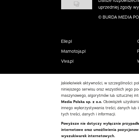
Dalsze rozpowszechn
uprzedniej zgody w
©
BURDA MEDIA POLS
Elle.pl
Mamotoja.pl
P
Viva.pl
Jakiekolwiek aktywności, w szczególności: p
niniejszego serwisu oraz wszystkich jego pod
maszynowego, algorytmów lub sztucznej int
Media Polska sp. z o.o.
Obowiązek uzyskania
innego wykorzystywania treści, danych lub 
tych treści, danych i informacji.
Powyższe nie dotyczy wyłącznie przypadków
internetowe oraz umożliwienia pozycjono
wyszukiwarek internetowych.