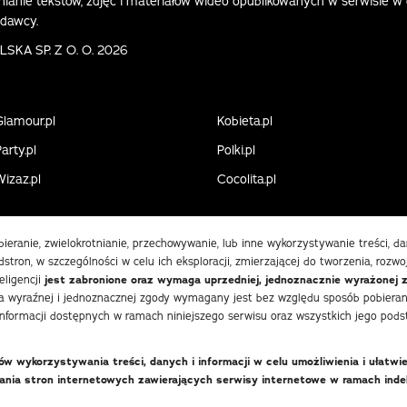
ianie tekstów, zdjęć i materiałów wideo opublikowanych w serwisie w
ydawcy.
KA SP. Z O. O. 2026
Glamour.pl
Kobieta.pl
arty.pl
Polki.pl
Wizaz.pl
Cocolita.pl
obieranie, zwielokrotnianie, przechowywanie, lub inne wykorzystywanie treści, 
stron, w szczególności w celu ich eksploracji, zmierzającej do tworzenia, rozwo
eligencji
jest zabronione oraz wymaga uprzedniej, jednoznacznie wyrażonej 
 wyraźnej i jednoznacznej zgody wymagany jest bez względu sposób pobierania
informacji dostępnych w ramach niniejszego serwisu oraz wszystkich jego podst
 wykorzystywania treści, danych i informacji w celu umożliwienia i ułatwi
wania stron internetowych zawierających serwisy internetowe w ramach in