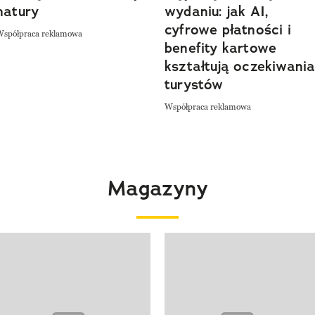
natury
wydaniu: jak AI,
cyfrowe płatności i
Współpraca reklamowa
benefity kartowe
kształtują oczekiwani
turystów
Współpraca reklamowa
Magazyny
 4 z 4