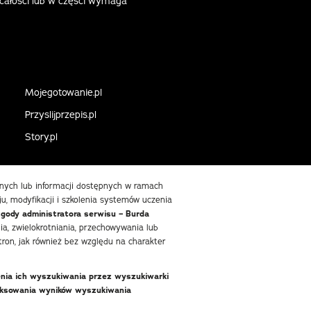
 całości lub w części wymaga
Mojegotowanie.pl
Przyslijprzepis.pl
Story.pl
danych lub informacji dostępnych w ramach
ju, modyfikacji i szkolenia systemów uczenia
zgody administratora serwisu – Burda
, zwielokrotniania, przechowywania lub
ron, jak również bez względu na charakter
enia ich wyszukiwania przez wyszukiwarki
deksowania wyników wyszukiwania