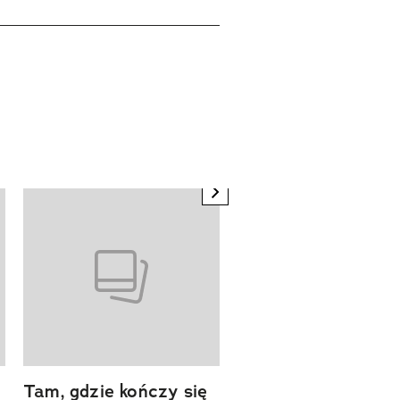
next element
Tam, gdzie kończy się
Szlakiem natury.