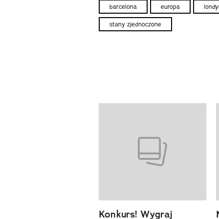
barcelona
europa
londy
stany zjednoczone
previous element
Pokazywanie elementów od 1 d
Konkurs! Wygraj