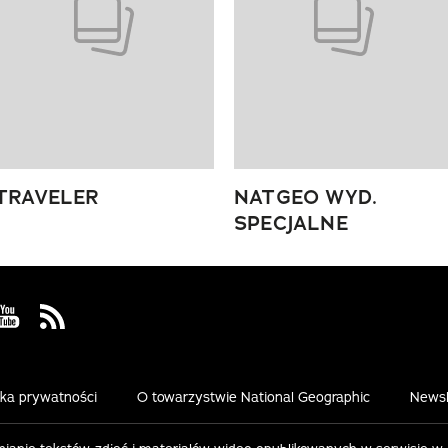
TRAVELER
NATGEO WYD.
SPECJALNE
 Facebook
us on Instagram
Visit us on Youtube
Visit us on Rss
yka prywatności
O towarzystwie National Geographic
Newsl