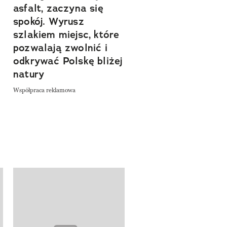
asfalt, zaczyna się
Sprawdź, czym
spokój. Wyrusz
zachwyca Turyngi
szlakiem miejsc, które
Współpraca reklamowa
a
pozwalają zwolnić i
odkrywać Polskę bliżej
natury
Współpraca reklamowa