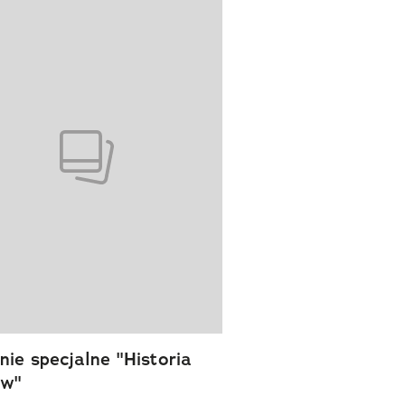
wanie elementu 1 z 1
ie specjalne "Historia
ów"