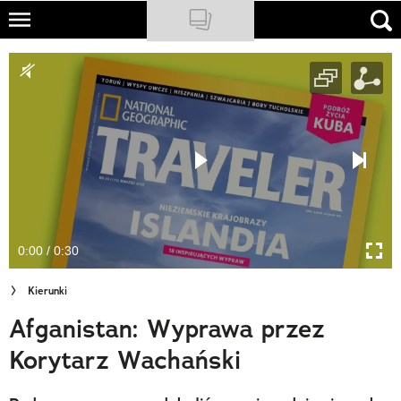
Skip
to
NATIONAL GEOGRAPHIC
main
content
TRAVELER
PODCASTY
Sklep
Newsletter
0:00 / 0:30
Cuda Polski
Kierunki
Wielki Konkurs Fotograficzny
Afganistan: Wyprawa przez
Trendbook Podróżniczy
Korytarz Wachański
Polecane