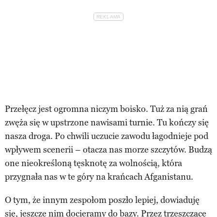
Przełęcz jest ogromna niczym boisko. Tuż za nią grań
zwęża się w upstrzone nawisami turnie. Tu kończy się
nasza droga. Po chwili uczucie zawodu łagodnieje pod
wpływem scenerii – otacza nas morze szczytów. Budzą
one nieokreśloną tęsknotę za wolnością, która
przygnała nas w te góry na krańcach Afganistanu.
O tym, że innym zespołom poszło lepiej, dowiaduję
się, jeszcze nim docieramy do bazy. Przez trzeszczące