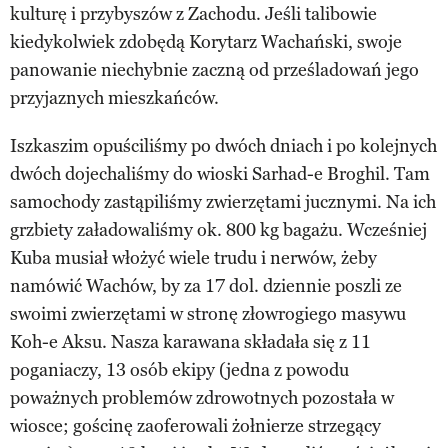
kulturę i przybyszów z Zachodu. Jeśli talibowie
kiedykolwiek zdobędą Korytarz Wachański, swoje
panowanie niechybnie zaczną od prześladowań jego
przyjaznych mieszkańców.
Iszkaszim opuściliśmy po dwóch dniach i po kolejnych
dwóch dojechaliśmy do wioski Sarhad-e Broghil. Tam
samochody zastąpiliśmy zwierzętami jucznymi. Na ich
grzbiety załadowaliśmy ok. 800 kg bagażu. Wcześniej
Kuba musiał włożyć wiele trudu i nerwów, żeby
namówić Wachów, by za 17 dol. dziennie poszli ze
swoimi zwierzętami w stronę złowrogiego masywu
Koh-e Aksu. Nasza karawana składała się z 11
poganiaczy, 13 osób ekipy (jedna z powodu
poważnych problemów zdrowotnych pozostała w
wiosce; gościnę zaoferowali żołnierze strzegący