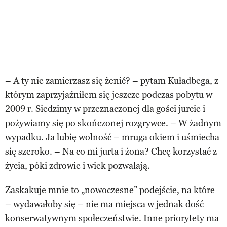
– A ty nie zamierzasz się żenić? – pytam Kuładbega, z
którym zaprzyjaźniłem się jeszcze podczas pobytu w
2009 r. Siedzimy w przeznaczonej dla gości jurcie i
pożywiamy się po skończonej rozgrywce. – W żadnym
wypadku. Ja lubię wolność – mruga okiem i uśmiecha
się szeroko. – Na co mi jurta i żona? Chcę korzystać z
życia, póki zdrowie i wiek pozwalają.
Zaskakuje mnie to „nowoczesne” podejście, na które
– wydawałoby się – nie ma miejsca w jednak dość
konserwatywnym społeczeństwie. Inne priorytety ma