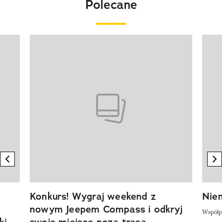
Polecane
Pokazywanie elementu 1 z 20
previous element
n
Konkurs! Wygraj weekend z
Niem
nowym Jeepem Compass i odkryj
Współp
ki
swoje miejsce poza trasą