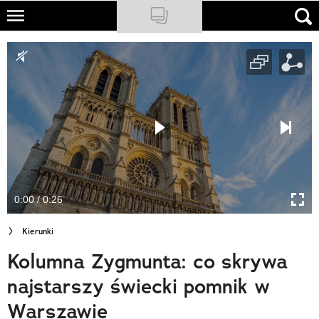
Skip
to
NATIONAL GEOGRAPHIC
main
content
TRAVELER
PODCASTY
Sklep
Newsletter
0:00 / 0:26
Cuda Polski
Kierunki
Wielki Konkurs Fotograficzny
Kolumna Zygmunta: co skrywa
Trendbook Podróżniczy
najstarszy świecki pomnik w
Polecane
Warszawie