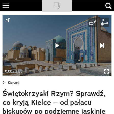
Skip
to
NATIONAL GEOGRAPHIC
main
content
TRAVELER
PODCASTY
Sklep
Newsletter
0:00 / 1:53
Cuda Polski
Kierunki
Wielki Konkurs Fotograficzny
Świętokrzyski Rzym? Sprawdź,
Trendbook Podróżniczy
co kryją Kielce – od pałacu
Polecane
biskupów po podziemne jaskinie