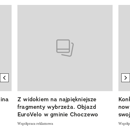
Pokazywanie elementu 1 z 20
previous element
n
ina
Z widokiem na najpiękniejsze
Kon
fragmenty wybrzeża. Objazd
now
EuroVelo w gminie Choczewo
swoj
Współpraca reklamowa
Współp