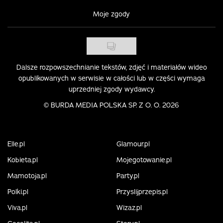
Moje zgody
Dalsze rozpowszechnianie tekstów, zdjęć i materiałów wideo
opublikowanych w serwisie w całości lub w części wymaga
uprzedniej zgody wydawcy.
©
BURDA MEDIA POLSKA SP. Z O. O. 2026
Elle.pl
Glamour.pl
Kobieta.pl
Mojegotowanie.pl
Mamotoja.pl
Party.pl
Polki.pl
Przyslijprzepis.pl
Viva.pl
Wizaz.pl