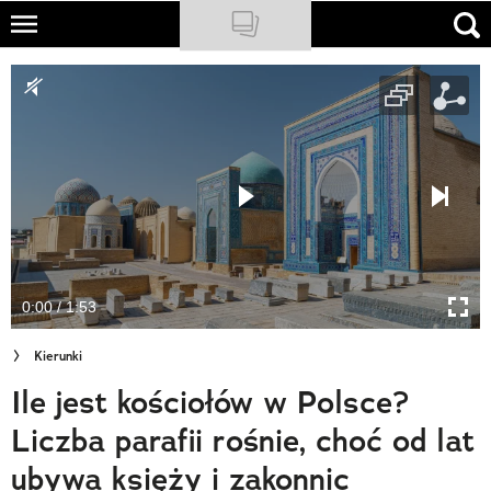
Skip
to
NATIONAL GEOGRAPHIC
main
content
TRAVELER
PODCASTY
Sklep
Newsletter
0:00 / 1:53
Cuda Polski
Kierunki
Wielki Konkurs Fotograficzny
Ile jest kościołów w Polsce?
Trendbook Podróżniczy
Liczba parafii rośnie, choć od lat
Polecane
ubywa księży i zakonnic