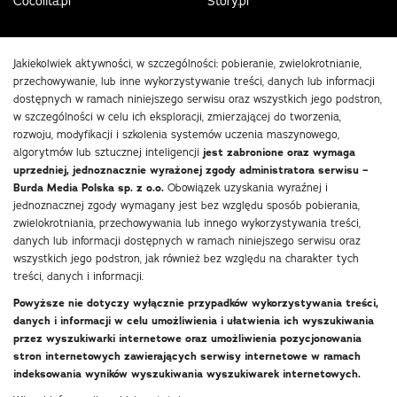
Cocolita.pl
Story.pl
Jakiekolwiek aktywności, w szczególności: pobieranie, zwielokrotnianie,
przechowywanie, lub inne wykorzystywanie treści, danych lub informacji
dostępnych w ramach niniejszego serwisu oraz wszystkich jego podstron,
w szczególności w celu ich eksploracji, zmierzającej do tworzenia,
rozwoju, modyfikacji i szkolenia systemów uczenia maszynowego,
algorytmów lub sztucznej inteligencji
jest zabronione oraz wymaga
uprzedniej, jednoznacznie wyrażonej zgody administratora serwisu –
Burda Media Polska sp. z o.o.
Obowiązek uzyskania wyraźnej i
jednoznacznej zgody wymagany jest bez względu sposób pobierania,
zwielokrotniania, przechowywania lub innego wykorzystywania treści,
danych lub informacji dostępnych w ramach niniejszego serwisu oraz
wszystkich jego podstron, jak również bez względu na charakter tych
treści, danych i informacji.
Powyższe nie dotyczy wyłącznie przypadków wykorzystywania treści,
danych i informacji w celu umożliwienia i ułatwienia ich wyszukiwania
przez wyszukiwarki internetowe oraz umożliwienia pozycjonowania
stron internetowych zawierających serwisy internetowe w ramach
indeksowania wyników wyszukiwania wyszukiwarek internetowych.