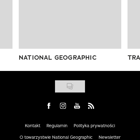
NATIONAL GEOGRAPHIC
TRA
Visit us on Facebook
Visit us on Instagram
Visit us on Youtube
Visit us on Rss
Kontakt
Regulamin
Polityka prywatności
O towarzystwie National Geographic
Newsletter