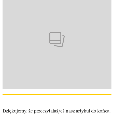
Dziękujemy, że przeczytałaś/eś nasz artykuł do końca.