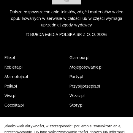
Dalsze rozpowszechnianie tekstów, zdjęć i materiałów wideo
opublikowanych w serwisie w całości lub w części wymaga
uprzedniej zgody wydawcy.
©
BURDA MEDIA POLSKA SP. Z O. O. 2026
Elle.pl
Glamour.pl
Kobieta.pl
Mojegotowanie.pl
Mamotoja.pl
Party.pl
Polki.pl
Przyslijprzepis.pl
Viva.pl
Wizaz.pl
Cocolita.pl
Story.pl
Jakiekolwiek aktywności, w szczególności: pobieranie, zwielokrotnianie,
przechowywanie, lub inne wykorzystywanie treści, danych lub informacji