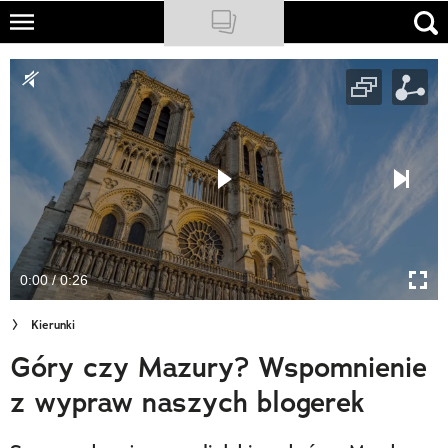
Skip
to
NATIONAL GEOGRAPHIC
main
content
TRAVELER
PODCASTY
Sklep
Newsletter
0:00 / 0:26
Cuda Polski
Kierunki
Wielki Konkurs Fotograficzny
Góry czy Mazury? Wspomnienie
Trendbook Podróżniczy
z wypraw naszych blogerek
Polecane