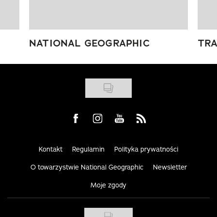
NATIONAL GEOGRAPHIC
TRA
Visit us on Facebook
Visit us on Instagram
Visit us on Youtube
Visit us on Rss
Kontakt
Regulamin
Polityka prywatności
O towarzystwie National Geographic
Newsletter
Moje zgody