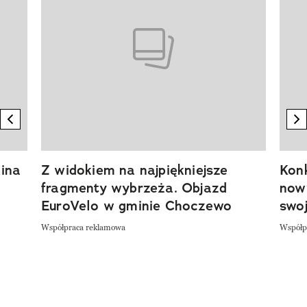
previous element
n
ina
Z widokiem na najpiękniejsze
Kon
fragmenty wybrzeża. Objazd
now
EuroVelo w gminie Choczewo
swoj
Współpraca reklamowa
Współp