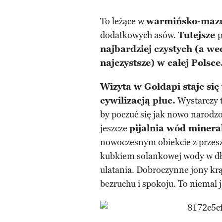
To leżące w
warmińsko-maz
dodatkowych asów.
Tutejsze
p
najbardziej czystych (a w
najczystsze) w całej Polsce
Wizyta w Gołdapi staje si
cywilizacją płuc.
Wystarczy t
by poczuć się jak nowo narodzon
jeszcze
pijalnia wód mineral
nowoczesnym obiekcie z przesz
kubkiem solankowej wody w dło
ulatania. Dobroczynne jony krąż
bezruchu i spokoju. To niemal 