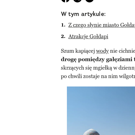
W tym artykule:
Z czego słynie miasto Gołd
Atrakcje Gołdapi
Szum kapiącej
wody
nie cichni
drogę pomiędzy gałęziami 
skrzących się mgiełką w dzienn
po chwili zostaje na nim wilgotn