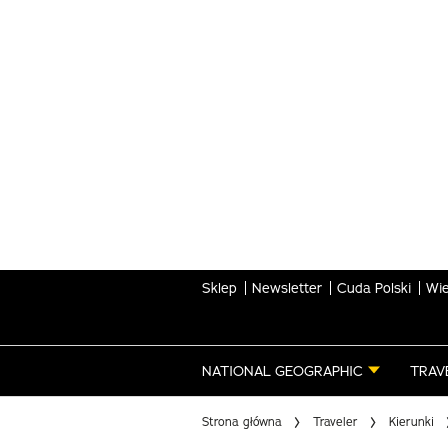
Skip
to
main
content
Sklep
Newsletter
Cuda Polski
Wie
NATIONAL GEOGRAPHIC
TRAV
Strona główna
Traveler
Kierunki