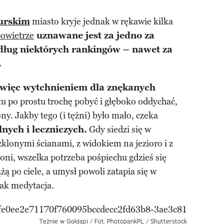
urskim
miasto kryje jednak w rękawie kilka
owietrze
uznawane jest za jedno za
edług niektórych rankingów – nawet za
.
ę więc wytchnieniem dla znękanych
u po prostu trochę pobyć i głęboko oddychać,
y. Jakby tego (i tężni) było mało, czeka
nych i leczniczych.
Gdy siedzi się w
klonymi ścianami, z widokiem na jezioro i z
ni, wszelka potrzeba pośpiechu gdzieś się
ą po ciele, a umysł powoli zatapia się w
jak medytacja.
Tężnie w Gołdapi / Fot. PhotopankPL / Shutterstock