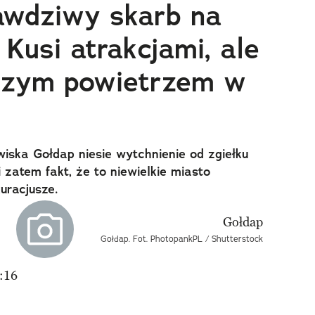
awdziwy skarb na
 Kusi atrakcjami, ale
tszym powietrzem w
iska Gołdap niesie wytchnienie od zgiełku
i zatem fakt, że to niewielkie miasto
uracjusze.
Gołdap. Fot. PhotopankPL / Shutterstock
:16