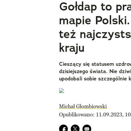
Gołdap to pr
mapie Polski.
też najczys
kraju
Cieszący się statusem uzdrow
dzisiejszego świata. Nie dziw
upodobali sobie szczególnie k
Michał Głombiowski
Opublikowano: 11.09.2023, 10
Udostępnij na facebook
Udostępnij na twitter
E-mail do przyjaciela