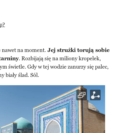
ap?
e nawet na moment.
Jej strużki torują sobie
tarniny
. Rozbijają się na miliony kropelek,
ym świetle. Gdy w tej wodzie zanurzy się palec,
y biały ślad. Sól.