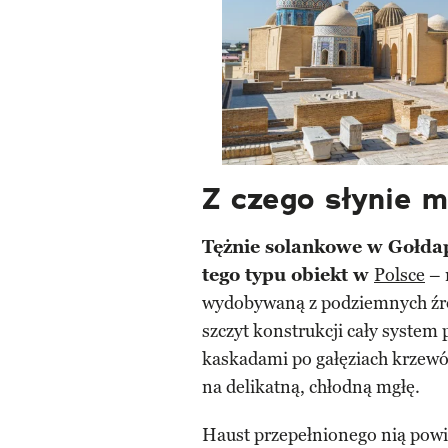
Z czego słynie 
Tężnie solankowe w Gołdap
tego typu obiekt w
Polsce
– 
wydobywaną z podziemnych źród
szczyt konstrukcji cały system
kaskadami po gałęziach krzewów,
na delikatną, chłodną mgłę.
Haust przepełnionego nią powi