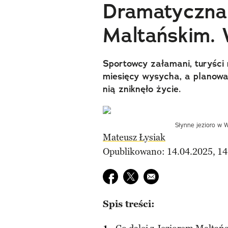
Dramatyczna 
Maltańskim. 
Sportowcy załamani, turyści 
miesięcy wysycha, a planow
nią zniknęło życie.
Słynne jezioro w 
Mateusz Łysiak
Opublikowano: 14.04.2025, 14
Udostępnij na facebook
Udostępnij na twitter
E-mail do przyjaciela
Spis treści: