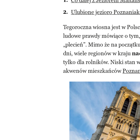
Co dalej z Jeziorem Maltań
Ulubione jezioro Poznania
Tegoroczna wiosna jest w Pols
ludowe prawdy mówiące o tym, 
„plecień”. Mimo że na początku
dni, wiele regionów w kraju
na
tylko dla rolników. Niski stan
akwenów mieszkańców
Poznan