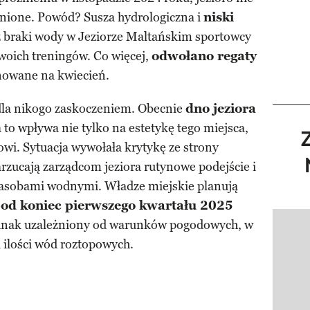
nione. Powód? Susza hydrologiczna i
niski
z braki wody w Jeziorze Maltańskim sportowcy
oich treningów. Co więcej,
odwołano regaty
anowane na kwiecień.
dla nikogo zaskoczeniem. Obecnie
dno jeziora
a to wpływa nie tylko na estetykę tego miejsca,
wi. Sytuacja wywołała krytykę ze strony
rzucają zarządcom jeziora rutynowe podejście i
zasobami wodnymi. Władze miejskie planują
pod koniec pierwszego kwartału 2025
jednak uzależniony od warunków pogodowych, w
Pokazy
 ilości wód roztopowych.