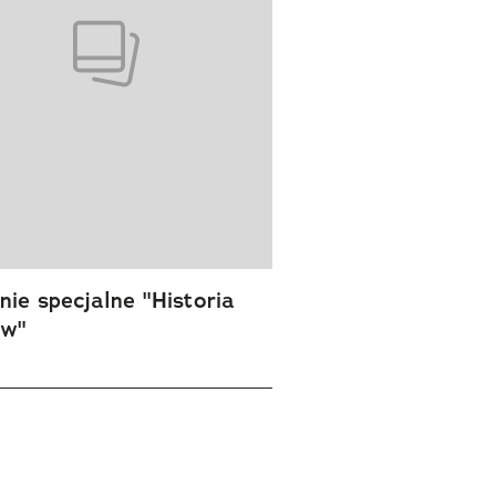
ie specjalne "Historia
ów"