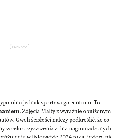
przypomina jednak sportowego centrum. To
haniem
. Zdjęcia Malty z wyraźnie obniżonym
tów. Gwoli ścisłości należy podkreślić, że co
iany w celu oczyszczenia z dna nagromadzonych
próżnieniu w listopadzie 2024 roku, jezioro nie