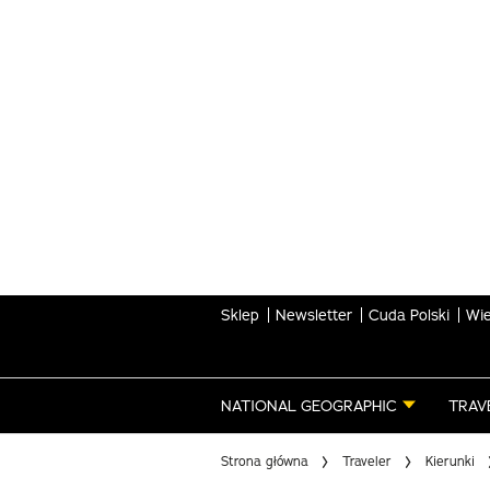
Skip
to
main
content
Sklep
Newsletter
Cuda Polski
Wie
NATIONAL GEOGRAPHIC
TRAV
Strona główna
Traveler
Kierunki