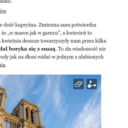
skim?
ków
ce dość kapryśna. Zmienna aura potwierdza
że „w marcu jak w garncu”, a kwiecień to
 kwietnia deszcze towarzyszyły nam przez kilka
dal boryka się z suszą
. To zła wiadomość nie
 wody jak na dłoni widać w jednym z ulubionych
ia
.