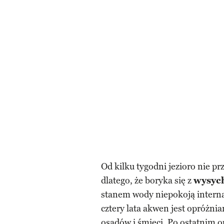
Od kilku tygodni jezioro nie 
dlatego, że boryka się z
wysyc
stanem wody niepokoją internau
cztery lata akwen jest opróżn
osadów i śmieci. Po ostatnim o