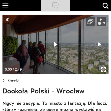
Skip
to
NATIONAL GEOGRAPHIC
main
content
TRAVELER
PODCASTY
Sklep
Newsletter
0:00 / 2:49
Cuda Polski
Kierunki
Wielki Konkurs Fotograficzny
Dookoła Polski - Wrocław
Trendbook Podróżniczy
Nigdy nie zasypia. To miasto z fantazją. Dla ludzi,
Polecane
którzy rozumieją, że operę można wystawić na