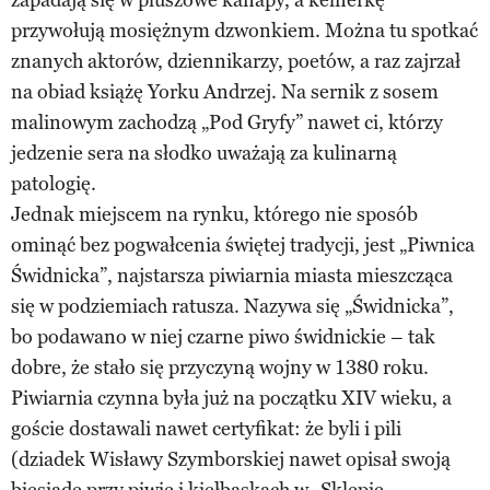
przywołują mosiężnym dzwonkiem. Można tu spotkać
znanych aktorów, dziennikarzy, poetów, a raz zajrzał
na obiad książę Yorku Andrzej. Na sernik z sosem
malinowym zachodzą „Pod Gryfy” nawet ci, którzy
jedzenie sera na słodko uważają za kulinarną
patologię.
Jednak miejscem na rynku, którego nie sposób
ominąć bez pogwałcenia świętej tradycji, jest „Piwnica
Świdnicka”, najstarsza piwiarnia miasta mieszcząca
się w podziemiach ratusza. Nazywa się „Świdnicka”,
bo podawano w niej czarne piwo świdnickie – tak
dobre, że stało się przyczyną wojny w 1380 roku.
Piwiarnia czynna była już na początku XIV wieku, a
goście dostawali nawet certyfikat: że byli i pili
(dziadek Wisławy Szymborskiej nawet opisał swoją
biesiadę przy piwie i kiełbaskach w „Sklepie