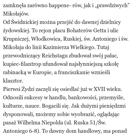
zamknęła zarówno happene- rów, jak i „prawdziwych”
Mikołajów.
Od Świdnickiej można przejść do dawnej dzielnicy
żydowskiej. To rejon placu Bohaterów Getta i ulic
Krupniczej, Włodkowica, Ruskiej, św. Antoniego i św.
Mikołaja do linii Kazimierza Wielkiego. Tutaj
przewodniczący Reichstagu zbudował swój pałac,
kupiec-filantrop ufundował najsłynniejszą szkołę
rabinacką w Europie, a franciszkanie wznieśli
klasztor.
Pierwsi Żydzi zaczęli się osiedlać już w XVII wieku.
Odnosili sukcesy w handlu, bankowości, przemyśle,
kulturze, nauce. Bogacili się. Jak dużymi pieniędzmi
dysponowali, możemy sobie wyobrazić, oglądając
pasaż Wilhelma Niepolda (ul. Ruska 51/Św.
Antoniego 6-8). To dawny dom handlowy, ma ponad