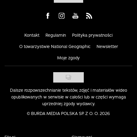
Visit us on Facebook
Visit us on Instagram
Visit us on Youtube
Visit us on Rss
Kontakt
Regulamin
Polityka prywatności
O towarzystwie National Geographic
Newsletter
Moje zgody
Dalsze rozpowszechnianie tekstów, zdjęć i materiałów wideo
opublikowanych w serwisie w całości lub w części wymaga
uprzedniej zgody wydawcy.
©
BURDA MEDIA POLSKA SP. Z O. O. 2026