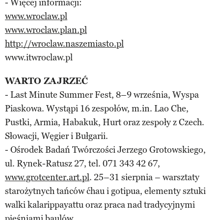
- Więcej informacji:
www.wroclaw.pl
www.wroclaw.plan.pl
http://wroclaw.naszemiasto.pl
www.itwroclaw.pl
WARTO ZAJRZEĆ
- Last Minute Summer Fest, 8–9 września, Wyspa
Piaskowa. Wystąpi 16 zespołów, m.in. Lao Che,
Pustki, Armia, Habakuk, Hurt oraz zespoły z Czech.
Słowacji, Węgier i Bułgarii.
- Ośrodek Badań Twórczości Jerzego Grotowskiego,
ul. Rynek-Ratusz 27, tel. 071 343 42 67,
www.grotcenter.art.pl
. 25–31 sierpnia – warsztaty
starożytnych tańców ćhau i gotipua, elementy sztuki
walki kalarippayattu oraz praca nad tradycyjnymi
pieśniami baulów.