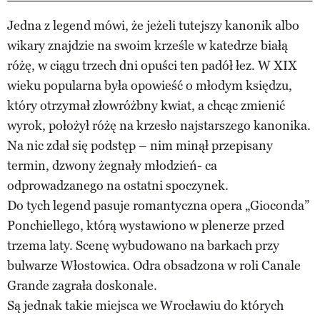
Jedna z legend mówi, że jeżeli tutejszy kanonik albo
wikary znajdzie na swoim krześle w katedrze białą
różę, w ciągu trzech dni opuści ten padół łez. W XIX
wieku popularna była opowieść o młodym księdzu,
który otrzymał złowróżbny kwiat, a chcąc zmienić
wyrok, położył różę na krzesło najstarszego kanonika.
Na nic zdał się podstęp – nim minął przepisany
termin, dzwony żegnały młodzień- ca
odprowadzanego na ostatni spoczynek.
Do tych legend pasuje romantyczna opera „Gioconda”
Ponchiellego, którą wystawiono w plenerze przed
trzema laty. Scenę wybudowano na barkach przy
bulwarze Włostowica. Odra obsadzona w roli Canale
Grande zagrała doskonale.
Są jednak takie miejsca we Wrocławiu do których