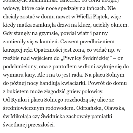
wdowy, które całe noce spędzały na tańcach. Nie
chciały zostać w domu nawet w Wielki Piątek, więc
kiedy matka zamknęła drzwi na klucz, uciekły oknem.
Gdy stanęły na gzymsie, powiał wiatr i panny
zamieniły się w kamień. Czasem przedłużeniem
karzącej ręki Opatrzności jest żona, co widać np. w
rzeźbie nad wejściem do „Piwnicy Świdnickiej” – on
podchmielony, ona z pantoflem w dłoni szykuje się do
wymiaru kary. Ale i na to jest rada. Na placu Solnym
do późnej nocy handlują kwiaciarki. Powrót do domu
z bukietem może złagodzić gniew połowicy.
Od Rynku i placu Solnego rozchodzą się ulice ze
średniowiecznym rodowodem. Odrzańska, Oławska,
św Mikołaja czy Świdnicka zachowały pamiątki
świetlanej przeszłości.