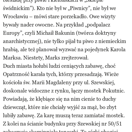
świdnickim”). Kto nie był w „Piwnicy”, nie był we
Wrocławiu – mówi stare porzekadło. Owe wizyty
bywały nader owocne. Na przykład „podpalacz
Europy”, czyli Michaił Bakunin (twórca doktryny
anarchistycznej), nie tylko pijał tu piwo z niemieckim
hrabią, ale też planował wyzwać na pojedynek Karola
Marksa. Niestety, Marks zrejterował.
Duch miasta hołubi ludzi ceniących zabawę, choć
Opatrzność karała tych, którzy przesadzają. Wieże
kościoła św. Marii Magdaleny przy ul. Szewskiej,
doskonale widoczne z rynku, łączy mostek Pokutnic.
Powiadają, że kłębiące się na nim cienie to duchy
dziewcząt, które nie chciały wyjść za mąż, bo zbyt
lubiły zabawę. Za karę muszą teraz zamiatać mostek.
Z kolei na ścianie budynku przy Szewskiej nr 50/51
zobaczycie skaminniałe tancerki. To córki ubogiej