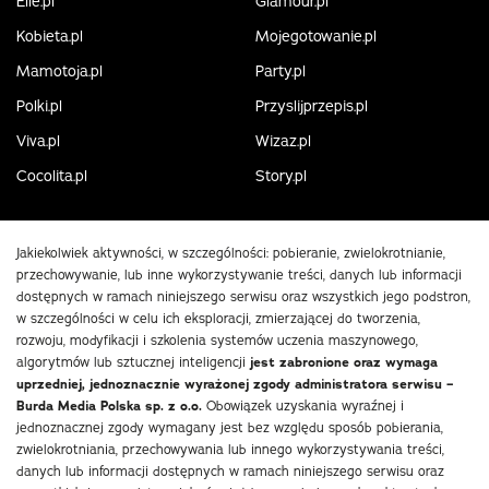
Elle.pl
Glamour.pl
Kobieta.pl
Mojegotowanie.pl
Mamotoja.pl
Party.pl
Polki.pl
Przyslijprzepis.pl
Viva.pl
Wizaz.pl
Cocolita.pl
Story.pl
Jakiekolwiek aktywności, w szczególności: pobieranie, zwielokrotnianie,
przechowywanie, lub inne wykorzystywanie treści, danych lub informacji
dostępnych w ramach niniejszego serwisu oraz wszystkich jego podstron,
w szczególności w celu ich eksploracji, zmierzającej do tworzenia,
rozwoju, modyfikacji i szkolenia systemów uczenia maszynowego,
algorytmów lub sztucznej inteligencji
jest zabronione oraz wymaga
uprzedniej, jednoznacznie wyrażonej zgody administratora serwisu –
Burda Media Polska sp. z o.o.
Obowiązek uzyskania wyraźnej i
jednoznacznej zgody wymagany jest bez względu sposób pobierania,
zwielokrotniania, przechowywania lub innego wykorzystywania treści,
danych lub informacji dostępnych w ramach niniejszego serwisu oraz