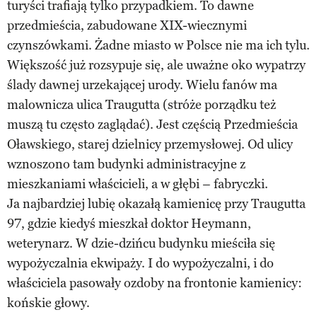
turyści trafiają tylko przypadkiem. To dawne
przedmieścia, zabudowane XIX-wiecznymi
czynszówkami. Żadne miasto w Polsce nie ma ich tylu.
Większość już rozsypuje się, ale uważne oko wypatrzy
ślady dawnej urzekającej urody. Wielu fanów ma
malownicza ulica Traugutta (stróże porządku też
muszą tu często zaglądać). Jest częścią Przedmieścia
Oławskiego, starej dzielnicy przemysłowej. Od ulicy
wznoszono tam budynki administracyjne z
mieszkaniami właścicieli, a w głębi – fabryczki.
Ja najbardziej lubię okazałą kamienicę przy Traugutta
97, gdzie kiedyś mieszkał doktor Heymann,
weterynarz. W dzie-dzińcu budynku mieściła się
wypożyczalnia ekwipaży. I do wypożyczalni, i do
właściciela pasowały ozdoby na frontonie kamienicy:
końskie głowy.