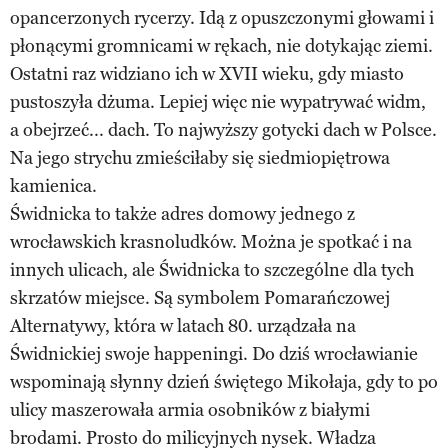
opancerzonych rycerzy. Idą z opuszczonymi głowami i
płonącymi gromnicami w rękach, nie dotykając ziemi.
Ostatni raz widziano ich w XVII wieku, gdy miasto
pustoszyła dżuma. Lepiej więc nie wypatrywać widm,
a obejrzeć... dach. To najwyższy gotycki dach w Polsce.
Na jego strychu zmieściłaby się siedmiopiętrowa
kamienica.
Świdnicka to także adres domowy jednego z
wrocławskich krasnoludków. Można je spotkać i na
innych ulicach, ale Świdnicka to szczególne dla tych
skrzatów miejsce. Są symbolem Pomarańczowej
Alternatywy, która w latach 80. urządzała na
Świdnickiej swoje happeningi. Do dziś wrocławianie
wspominają słynny dzień świętego Mikołaja, gdy to po
ulicy maszerowała armia osobników z białymi
brodami. Prosto do milicyjnych nysek. Władza