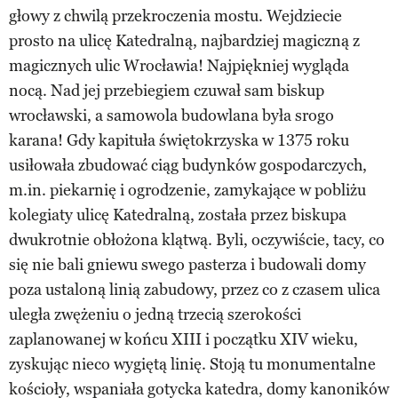
głowy z chwilą przekroczenia mostu. Wejdziecie
prosto na ulicę Katedralną, najbardziej magiczną z
magicznych ulic Wrocławia! Najpiękniej wygląda
nocą. Nad jej przebiegiem czuwał sam biskup
wrocławski, a samowola budowlana była srogo
karana! Gdy kapituła świętokrzyska w 1375 roku
usiłowała zbudować ciąg budynków gospodarczych,
m.in. piekarnię i ogrodzenie, zamykające w pobliżu
kolegiaty ulicę Katedralną, została przez biskupa
dwukrotnie obłożona klątwą. Byli, oczywiście, tacy, co
się nie bali gniewu swego pasterza i budowali domy
poza ustaloną linią zabudowy, przez co z czasem ulica
uległa zwężeniu o jedną trzecią szerokości
zaplanowanej w końcu XIII i początku XIV wieku,
zyskując nieco wygiętą linię. Stoją tu monumentalne
kościoły, wspaniała gotycka katedra, domy kanoników