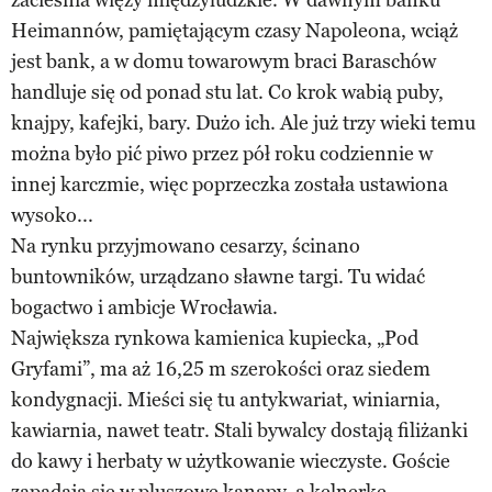
Heimannów, pamiętającym czasy Napoleona, wciąż
jest bank, a w domu towarowym braci Baraschów
handluje się od ponad stu lat. Co krok wabią puby,
knajpy, kafejki, bary. Dużo ich. Ale już trzy wieki temu
można było pić piwo przez pół roku codziennie w
innej karczmie, więc poprzeczka została ustawiona
wysoko...
Na rynku przyjmowano cesarzy, ścinano
buntowników, urządzano sławne targi. Tu widać
bogactwo i ambicje Wrocławia.
Największa rynkowa kamienica kupiecka, „Pod
Gryfami”, ma aż 16,25 m szerokości oraz siedem
kondygnacji. Mieści się tu antykwariat, winiarnia,
kawiarnia, nawet teatr. Stali bywalcy dostają filiżanki
do kawy i herbaty w użytkowanie wieczyste. Goście
zapadają się w pluszowe kanapy, a kelnerkę