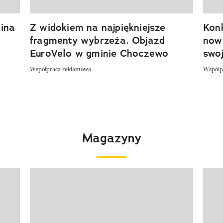
ina
Z widokiem na najpiękniejsze
Kon
fragmenty wybrzeża. Objazd
now
EuroVelo w gminie Choczewo
swoj
Współpraca reklamowa
Współp
Magazyny
Pokazywanie elementu 1 z 4