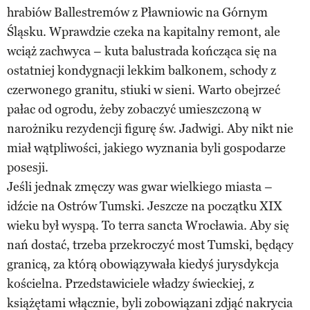
hrabiów Ballestremów z Pławniowic na Górnym
Śląsku. Wprawdzie czeka na kapitalny remont, ale
wciąż zachwyca – kuta balustrada kończąca się na
ostatniej kondygnacji lekkim balkonem, schody z
czerwonego granitu, stiuki w sieni. Warto obejrzeć
pałac od ogrodu, żeby zobaczyć umieszczoną w
narożniku rezydencji figurę św. Jadwigi. Aby nikt nie
miał wątpliwości, jakiego wyznania byli gospodarze
posesji.
Jeśli jednak zmęczy was gwar wielkiego miasta –
idźcie na Ostrów Tumski. Jeszcze na początku XIX
wieku był wyspą. To terra sancta Wrocławia. Aby się
nań dostać, trzeba przekroczyć most Tumski, będący
granicą, za którą obowiązywała kiedyś jurysdykcja
kościelna. Przedstawiciele władzy świeckiej, z
książętami włącznie, byli zobowiązani zdjąć nakrycia