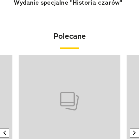
Wydanie specjalne "Historia czarów"
Polecane
Pokazywanie elementu 1 z 20
previous element
n