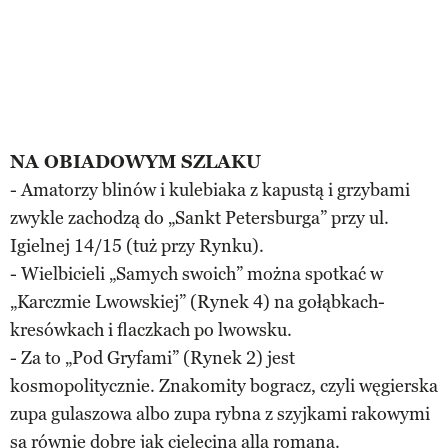
NA OBIADOWYM SZLAKU
- Amatorzy blinów i kulebiaka z kapustą i grzybami
zwykle zachodzą do „Sankt Petersburga” przy ul.
Igielnej 14/15 (tuż przy Rynku).
- Wielbicieli „Samych swoich” można spotkać w
„Karczmie Lwowskiej” (Rynek 4) na gołąbkach-
kresówkach i flaczkach po lwowsku.
- Za to „Pod Gryfami” (Rynek 2) jest
kosmopolitycznie. Znakomity bogracz, czyli węgierska
zupa gulaszowa albo zupa rybna z szyjkami rakowymi
są równie dobre jak cielęcina alla romana.