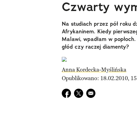
Czwarty wym
Na studiach przez pół roku 
Afrykaninem. Kiedy pierwsze
Malawi, wpadłam w popłoch. 
głód czy raczej diamenty?
Anna Kordecka-Myślińska
Opublikowano: 18.02.2010, 15
Udostępnij na facebook
Udostępnij na twitter
E-mail do przyjaciela