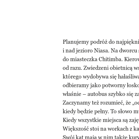
Planujemy podróż do najpięknie
i nad jezioro Niasa. Na dworcu
do miasteczka Chitimba. Kiero
od razu. Zwiedzeni obietnicą w
którego wydobywa się hałaśliwa
odbieramy jako potworny łoskot
właśnie – autobus szybko się z
Zaczynamy też rozumieć, że „od
kiedy będzie pełny. To słowo m
Kiedy wszystkie miejsca są zaję
Większość stoi na workach z ka
Swój kąt mają w nim także kury