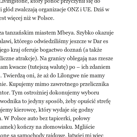
vingstone, który ponoć przyczynił się do
i głód zwalczają organizacje ONZ i UE. Dziś w
est więcej niż w Polsce.
za tanzańskim miastem Mbeya. Szybko okazuje
lawi, którego odwiedziliśmy jeszcze w Dar es
 jego kraj oferuje bogactwo doznań (a także
liczne atrakcje). Na granicy oblegają nas rzesze
nam kwacze (tutejszą walutę) po – ich zdaniem
. Twierdzą oni, że aż do Lilongwe nie mamy
lnie. Kupujemy mimo zawrotnego przelicznika
antor. Tym ostrożniej dokonujemy wyboru
wodnika to jedyny sposób, żeby opuścić strefę
ujemy kierowcę, który wydaje się godny
 W Polsce auto bez tapicerki, połowy
klamek) kończy na złomowisku. Mgliście
zone są samochody rajdowe, łatwiej mi więc