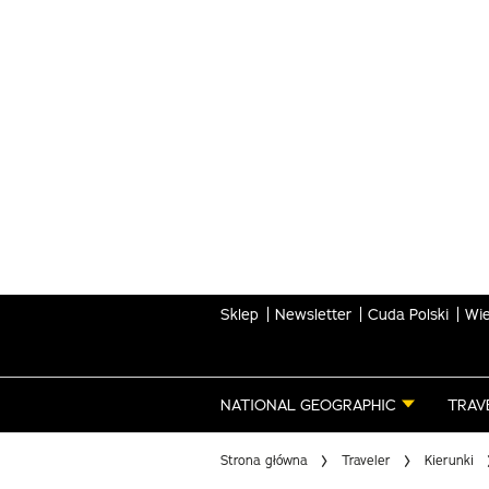
Skip
to
main
content
Sklep
Newsletter
Cuda Polski
Wie
NATIONAL GEOGRAPHIC
TRAV
Strona główna
Traveler
Kierunki