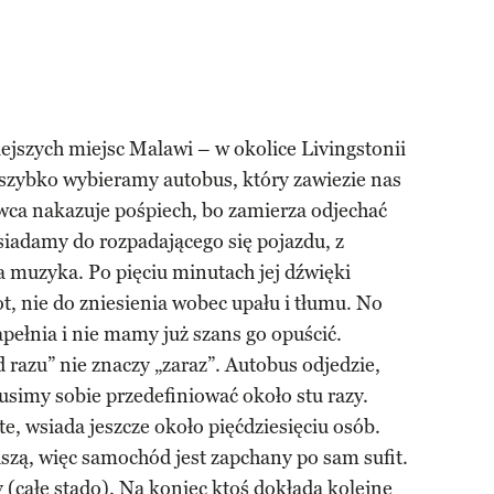
jszych miejsc Malawi – w okolice Livingstonii
 szybko wybieramy autobus, który zawiezie nas
wca nakazuje pośpiech, bo zamierza odjechać
siadamy do rozpadającego się pojazdu, z
 muzyka. Po pięciu minutach jej dźwięki
, nie do zniesienia wobec upału i tłumu. No
apełnia i nie mamy już szans go opuścić.
 razu” nie znaczy „zaraz”. Autobus odjedzie,
usimy sobie przedefiniować około stu razy.
te, wsiada jeszcze około pięćdziesięciu osób.
szą, więc samochód jest zapchany po sam sufit.
 (całe stado). Na koniec ktoś dokłada kolejne