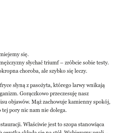
miejemy się.
 mężczyzny słychać triumf – zróbcie sobie testy.
kropna choroba, ale szybko się leczy.
fryce słyną z pasożyta, którego larwy wnikają
organizm. Gorączkowo przeczesuję nasz
isu objawów. Mąż zachowuje kamienny spokój,
o tej pory nic nam nie dolega.
tauracji. Właściwie jest to szopa stanowiąca
h ceratką składa się na stół. Wybieramy ugali –