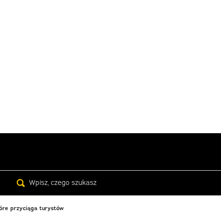
Search
óre przyciąga turystów