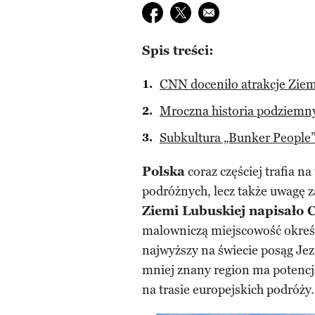
Udostępnij na facebook
Udostępnij na twitter
E-mail do przyjaciela
Spis treści:
CNN doceniło atrakcje Ziem
Mroczna historia podziemnyc
Subkultura „Bunker People”
Polska
coraz częściej trafia na
podróżnych, lecz także uwagę 
Ziemi Lubuskiej napisało
malowniczą miejscowość określ
najwyższy na świecie posąg Jez
mniej znany region ma potencj
na trasie europejskich podróży.