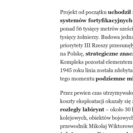
Projekt od początku
uchodził
systemów fortyfikacyjnych 
ponad 56 tysięcy metrów sześci
tysięcy żołnierzy. Budowa jed
priorytety III Rzeszy przesunęł
na Polskę,
strategiczne znac
Kompleks pozostał elementem n
1945 roku linia została zdobyt
tego momentu
podziemne mi
Przez pewien czas utrzymywało j
koszty eksploatacji okazały się
rozległy labirynt
– około 30 
kolejowych, obiektów bojowych
przewodnik Mikołaj Wiktorowsk