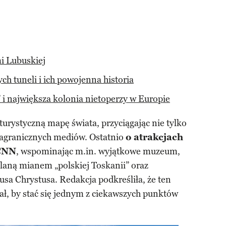
i Lubuskiej
h tuneli i ich powojenna historia
 i największa kolonia nietoperzy w Europie
 turystyczną mapę świata, przyciągając nie tylko
zagranicznych mediów. Ostatnio
o atrakcjach
 CNN
, wspominając m.in. wyjątkowe muzeum,
aną mianem „polskiej Toskanii” oraz
usa Chrystusa. Redakcja podkreśliła, że ten
ał, by stać się jednym z ciekawszych punktów