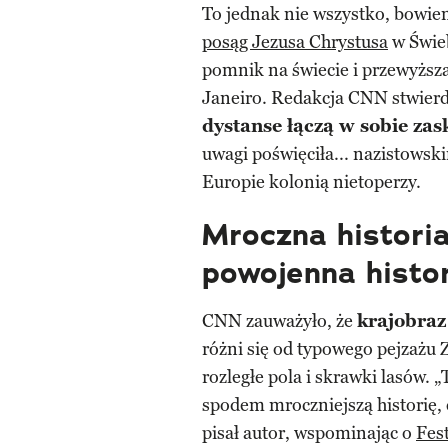
To jednak nie wszystko, bowie
posąg Jezusa Chrystusa
w Świeb
pomnik na świecie i przewyższ
Janeiro. Redakcja CNN stwierd
dystanse łączą w sobie za
uwagi poświęciła... nazistowsk
Europie kolonią nietoperzy.
Mroczna historia
powojenna histo
CNN zauważyło, że
krajobraz
różni się od typowego pejzażu
rozległe pola i skrawki lasów. 
spodem mroczniejszą historię, 
pisał autor, wspominając o
Fes