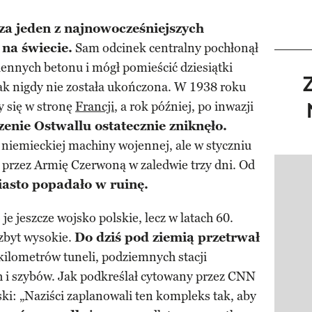
 za jeden z najnowocześniejszych
na świecie.
Sam odcinek centralny pochłonął
ennych betonu i mógł pomieścić dziesiątki
nak nigdy nie została ukończona. W 1938 roku
y się w stronę
Francji
, a rok później, po inwazji
zenie Ostwallu ostatecznie zniknęło.
iemieckiej machiny wojennej, ale w styczniu
a przez Armię Czerwoną w zaledwie trzy dni. Od
Pokazy
asto popadało w ruinę.
e jeszcze wojsko polskie, lecz w latach 60.
 zbyt wysokie.
Do dziś pod ziemią przetrwał
kilometrów tuneli, podziemnych stacji
 i szybów. Jak podkreślał cytowany przez CNN
i: „Naziści zaplanowali ten kompleks tak, aby