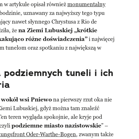
m w artykule opisał również
monumentalny
odzinie, uznawany za najwyższy tego typu
ający nawet słynnego Chrystusa z Rio de
ziła, że
na Ziemi Lubuskiej „krótkie
skakująco różne doświadczenia”
i najwięcej
im tunelom oraz spotkaniu z największą w
 podziemnych tuneli i ich
ria
 wokół wsi Pniewo
na pierwszy rzut oka nie
 Ziemi Lubuskiej, gdyż można tam znaleźć
„Ten teren wygląda spokojnie, ale kryje pod
czyli
podziemne miasto nazistowskie
” –
tungsfront Oder-Warthe-Bogen
, zwanym także