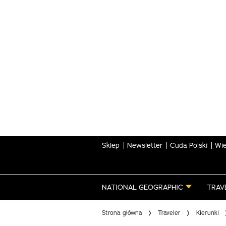
Skip
to
main
content
Sklep
Newsletter
Cuda Polski
Wie
NATIONAL GEOGRAPHIC
TRAV
Strona główna
Traveler
Kierunki