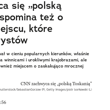
a się „polską
spomina też o
jscu, które
rystów
ał w cieniu popularnych kierunków, właśnie
 winnicami i urokliwymi krajobrazami, ale
ównież miejscem o zaskakująco mrocznej
hutterstock/SebastianGorzow (P), Getty Images/piotr borkowski (L)
:56