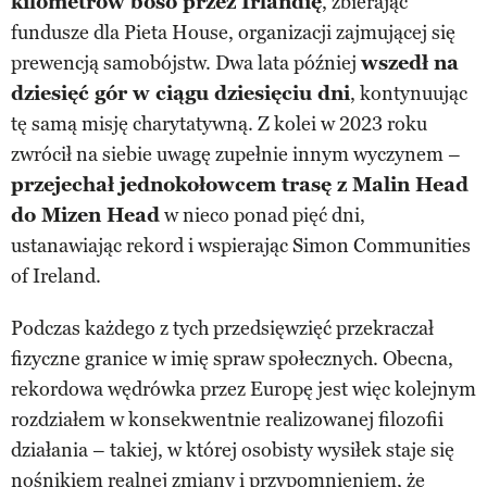
kilometrów boso przez Irlandię
, zbierając
fundusze dla Pieta House, organizacji zajmującej się
prewencją samobójstw. Dwa lata później
wszedł na
dziesięć gór w ciągu dziesięciu dni
, kontynuując
tę samą misję charytatywną. Z kolei w 2023 roku
zwrócił na siebie uwagę zupełnie innym wyczynem –
przejechał jednokołowcem trasę z Malin Head
do Mizen Head
w nieco ponad pięć dni,
ustanawiając rekord i wspierając Simon Communities
of Ireland.
Podczas każdego z tych przedsięwzięć przekraczał
fizyczne granice w imię spraw społecznych. Obecna,
rekordowa wędrówka przez Europę jest więc kolejnym
rozdziałem w konsekwentnie realizowanej filozofii
działania – takiej, w której osobisty wysiłek staje się
nośnikiem realnej zmiany i przypomnieniem, że