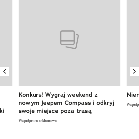
Pokazywanie elementu 1 z 20
previous element
n
Konkurs! Wygraj weekend z
Niem
nowym Jeepem Compass i odkryj
Współp
ki
swoje miejsce poza trasą
Współpraca reklamowa