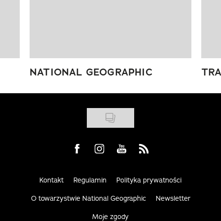
NATIONAL GEOGRAPHIC
TRA
Visit us on Facebook
Visit us on Instagram
Visit us on Youtube
Visit us on Rss
Kontakt
Regulamin
Polityka prywatności
O towarzystwie National Geographic
Newsletter
Moje zgody