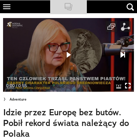
Skip
to
NATIONAL GEOGRAPHIC
main
content
TRAVELER
PODCASTY
Sklep
Newsletter
0:00 / 0:55
Cuda Polski
Adventure
Wielki Konkurs Fotograficzny
Idzie przez Europę bez butów.
Trendbook Podróżniczy
Pobił rekord świata należący do
Polecane
Polaka