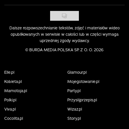
Dalsze rozpowszechnianie tekstów, zdjęć i materiałów wideo
opublikowanych w serwisie w całości lub w części wymaga
uprzedniej zgody wydawcy.
©
BURDA MEDIA POLSKA SP. Z O. O. 2026
Elle.pl
Glamour.pl
Kobieta.pl
Mojegotowanie.pl
Mamotoja.pl
Party.pl
Polki.pl
Przyslijprzepis.pl
Viva.pl
Wizaz.pl
Cocolita.pl
Story.pl