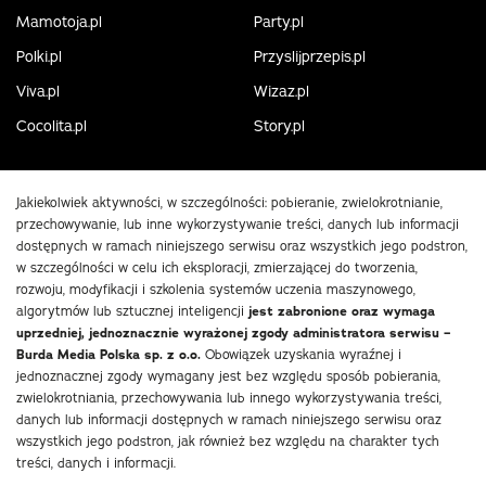
Mamotoja.pl
Party.pl
Polki.pl
Przyslijprzepis.pl
Viva.pl
Wizaz.pl
Cocolita.pl
Story.pl
Jakiekolwiek aktywności, w szczególności: pobieranie, zwielokrotnianie,
przechowywanie, lub inne wykorzystywanie treści, danych lub informacji
dostępnych w ramach niniejszego serwisu oraz wszystkich jego podstron,
w szczególności w celu ich eksploracji, zmierzającej do tworzenia,
rozwoju, modyfikacji i szkolenia systemów uczenia maszynowego,
algorytmów lub sztucznej inteligencji
jest zabronione oraz wymaga
uprzedniej, jednoznacznie wyrażonej zgody administratora serwisu –
Burda Media Polska sp. z o.o.
Obowiązek uzyskania wyraźnej i
jednoznacznej zgody wymagany jest bez względu sposób pobierania,
zwielokrotniania, przechowywania lub innego wykorzystywania treści,
danych lub informacji dostępnych w ramach niniejszego serwisu oraz
wszystkich jego podstron, jak również bez względu na charakter tych
treści, danych i informacji.