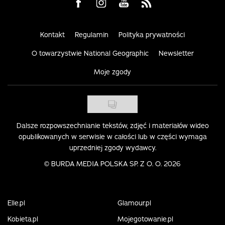
Visit us on Facebook
Visit us on Instagram
Visit us on Youtube
Visit us on Rss
Kontakt
Regulamin
Polityka prywatności
O towarzystwie National Geographic
Newsletter
Moje zgody
Dalsze rozpowszechnianie tekstów, zdjęć i materiałów wideo
opublikowanych w serwisie w całości lub w części wymaga
uprzedniej zgody wydawcy.
©
BURDA MEDIA POLSKA SP. Z O. O. 2026
Elle.pl
Glamour.pl
Kobieta.pl
Mojegotowanie.pl