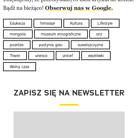
Bądź na bieżąco!
Obserwuj nas w Google.
Edukacja
himalaje
Kultura
Lifestyle
mongolia
muzeum etnograficzne
onz
podróże
pustynia gobi
suwalszczyzna
Travel
unesco
unicef
wędrówki
Wolny czas
ZAPISZ SIĘ NA NEWSLETTER
Pokazywanie elementu 1 z 1