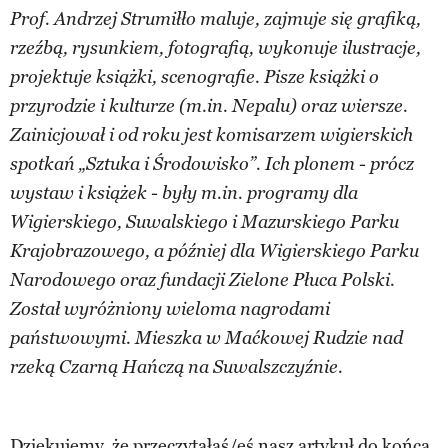
Prof. Andrzej Strumiłło maluje, zajmuje się grafiką,
rzeźbą, rysunkiem, fotografią, wykonuje ilustracje,
projektuje książki, scenografie. Pisze książki o
przyrodzie i kulturze (m.in. Nepalu) oraz wiersze.
Zainicjował i od roku jest komisarzem wigierskich
spotkań „Sztuka i Środowisko”. Ich plonem - prócz
wystaw i książek - były m.in. programy dla
Wigierskiego, Suwalskiego i Mazurskiego Parku
Krajobrazowego, a później dla Wigierskiego Parku
Narodowego oraz fundacji Zielone Płuca Polski.
Został wyróżniony wieloma nagrodami
państwowymi. Mieszka w Maćkowej Rudzie nad
rzeką Czarną Hańczą na Suwalszczyźnie.
Dziękujemy, że przeczytałaś/eś nasz artykuł do końca.