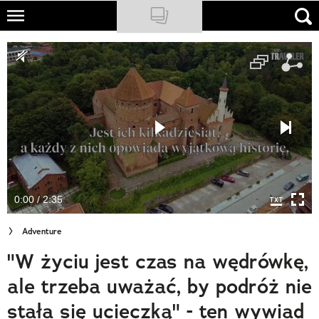
Skip
to
NATIONAL GEOGRAPHIC
main
content
TRAVELER
PODCASTY
Sklep
Newsletter
0:00 / 2:35
Cuda Polski
Adventure
Wielki Konkurs Fotograficzny
"W życiu jest czas na wędrówkę,
Trendbook Podróżniczy
ale trzeba uważać, by podróż nie
Polecane
stała się ucieczką" - ten wywiad