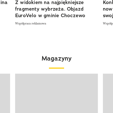
ina
Z widokiem na najpiękniejsze
Kon
fragmenty wybrzeża. Objazd
now
EuroVelo w gminie Choczewo
swoj
Współpraca reklamowa
Współp
Magazyny
Pokazywanie elementu 1 z 4