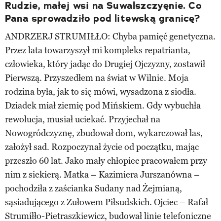
Rudzie, małej wsi na Suwalszczyęnie. Co
Pana sprowadziło pod litewską granicę?
ANDRZERJ STRUMIŁŁO: Chyba pamięć genetyczna.
Przez lata towarzyszył mi kompleks repatrianta,
człowieka, który jadąc do Drugiej Ojczyzny, zostawił
Pierwszą. Przyszedłem na świat w Wilnie. Moja
rodzina była, jak to się mówi, wysadzona z siodła.
Dziadek miał ziemię pod Mińskiem. Gdy wybuchła
rewolucja, musiał uciekać. Przyjechał na
Nowogródczyznę, zbudował dom, wykarczował las,
założył sad. Rozpoczynał życie od początku, mając
przeszło 60 lat. Jako mały chłopiec pracowałem przy
nim z siekierą. Matka – Kazimiera Jurszanówna –
pochodziła z zaścianka Sudany nad Żejmianą,
sąsiadującego z Zułowem Piłsudskich. Ojciec – Rafał
Strumiłło-Pietraszkiewicz, budował linie telefoniczne