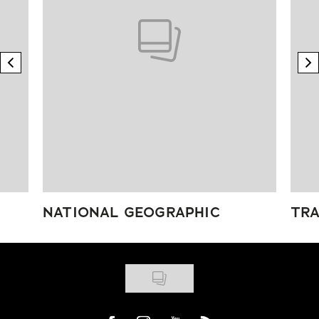
previous element
n
NATIONAL GEOGRAPHIC
TRA