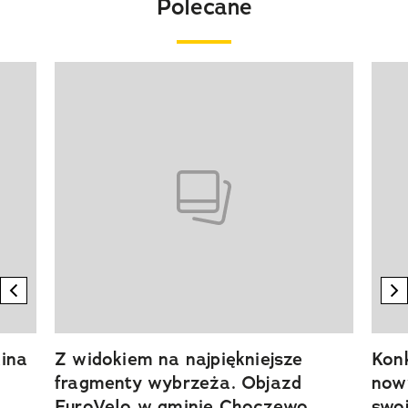
Polecane
Pokazywanie elementu 1 z 20
previous element
n
ina
Z widokiem na najpiękniejsze
Kon
fragmenty wybrzeża. Objazd
now
EuroVelo w gminie Choczewo
swoj