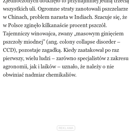
Zjednoczonych dotknęło to przynajmniej jedną trzecią
wszystkich uli. Ogromne straty zanotowali pszczelarze
w Chinach, problem narasta w Indiach. Szacuje się, że
w Polsce zginęło kilkanaście procent pszczół.
Tajemniczy winowajca, zwany „masowym ginięciem
pszczoły miodnej” (ang. colony collapse disorder –
CCD), pozostaje zagadką. Kiedy zaatakował po raz
pierwszy, wielu ludzi – zarówno specjalistów z zakresu
agronomii, jak i laików – uznało, że należy o nie
obwiniać nadmiar chemikaliów.