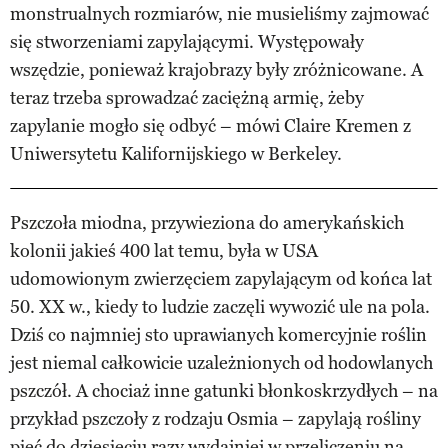
monstrualnych rozmiarów, nie musieliśmy zajmować
się stworzeniami zapylającymi. Występowały
wszędzie, ponieważ krajobrazy były zróżnicowane. A
teraz trzeba sprowadzać zaciężną armię, żeby
zapylanie mogło się odbyć – mówi Claire Kremen z
Uniwersytetu Kalifornijskiego w Berkeley.
Pszczoła miodna, przywieziona do amerykańskich
kolonii jakieś 400 lat temu, była w USA
udomowionym zwierzęciem zapylającym od końca lat
50. XX w., kiedy to ludzie zaczęli wywozić ule na pola.
Dziś co najmniej sto uprawianych komercyjnie roślin
jest niemal całkowicie uzależnionych od hodowlanych
pszczół. A chociaż inne gatunki błonkoskrzydłych – na
przykład pszczoły z rodzaju Osmia – zapylają rośliny
pięć do dziesięciu razy wydajniej w przeliczeniu na