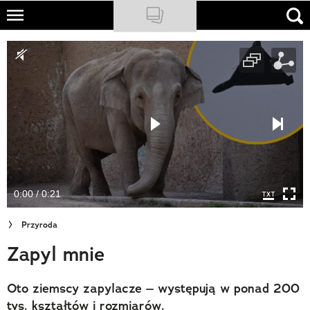
Skip
to
NATIONAL GEOGRAPHIC
main
content
TRAVELER
PODCASTY
Sklep
Newsletter
0:00 / 0:21
Cuda Polski
Przyroda
Wielki Konkurs Fotograficzny
Zapyl mnie
Trendbook Podróżniczy
Oto ziemscy zapylacze – występują w ponad 200
Polecane
tys. kształtów i rozmiarów.