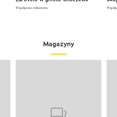
Współpraca reklamowa
Współp
Magazyny
Pokazywanie elementu 1 z 4