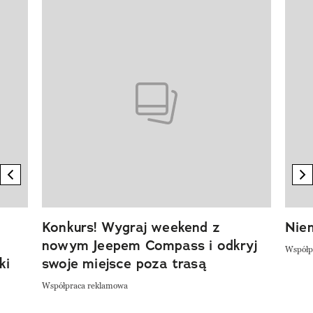
Pokazywanie elementu 1 z 20
previous element
n
Konkurs! Wygraj weekend z
Niem
nowym Jeepem Compass i odkryj
Współp
ki
swoje miejsce poza trasą
Współpraca reklamowa