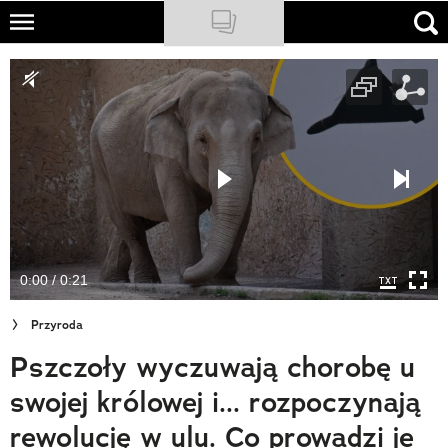
Skip
to
NATIONAL GEOGRAPHIC
main
content
TRAVELER
PODCASTY
Sklep
Newsletter
0:00 / 0:21
Cuda Polski
Przyroda
Wielki Konkurs Fotograficzny
Pszczoły wyczuwają chorobę u
Trendbook Podróżniczy
swojej królowej i... rozpoczynają
Polecane
rewolucję w ulu. Co prowadzi je