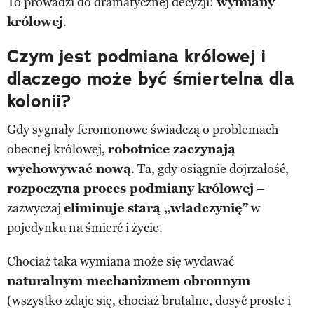
To prowadzi do dramatycznej decyzji:
wymiany
królowej
.
Czym jest podmiana królowej i
dlaczego może być śmiertelna dla
kolonii?
Gdy sygnały feromonowe świadczą o problemach
obecnej królowej,
robotnice zaczynają
wychowywać nową
. Ta, gdy osiągnie dojrzałość,
rozpoczyna proces podmiany królowej
–
zazwyczaj
eliminuje starą „władczynię”
w
pojedynku na śmierć i życie.
Chociaż taka wymiana może się wydawać
naturalnym mechanizmem obronnym
(wszystko zdaje się, chociaż brutalne, dosyć proste i