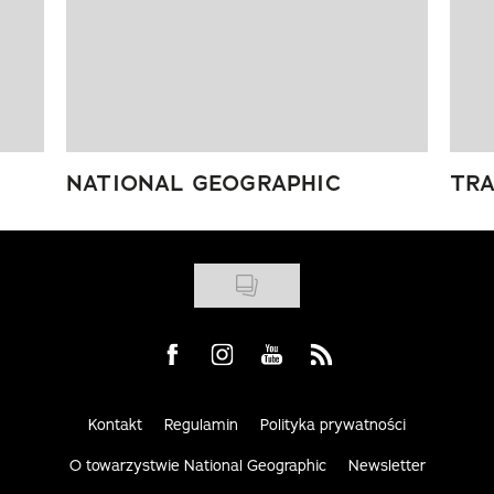
NATIONAL GEOGRAPHIC
TRA
Visit us on Facebook
Visit us on Instagram
Visit us on Youtube
Visit us on Rss
Kontakt
Regulamin
Polityka prywatności
O towarzystwie National Geographic
Newsletter