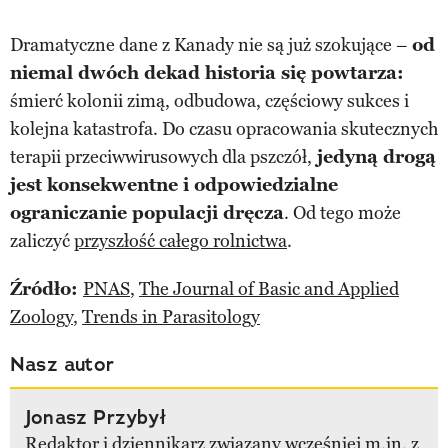
Dramatyczne dane z Kanady nie są już szokujące –
od
niemal dwóch dekad historia się powtarza:
śmierć kolonii zimą, odbudowa, częściowy sukces i
kolejna katastrofa. Do czasu opracowania skutecznych
terapii przeciwwirusowych dla pszczół,
jedyną drogą
jest konsekwentne i odpowiedzialne
ograniczanie populacji dręcza
. Od tego może
zaliczyć
przyszłość całego rolnictwa
.
Źródło:
PNAS
,
The Journal of Basic and Applied
Zoology
,
Trends in Parasitology
Nasz autor
Jonasz Przybył
Redaktor i dziennikarz związany wcześniej m.in. z