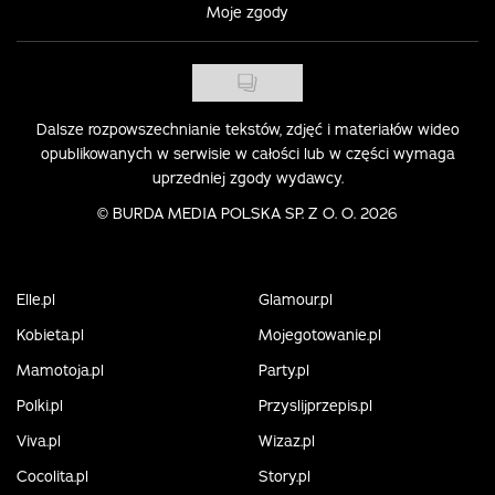
Moje zgody
Dalsze rozpowszechnianie tekstów, zdjęć i materiałów wideo
opublikowanych w serwisie w całości lub w części wymaga
uprzedniej zgody wydawcy.
©
BURDA MEDIA POLSKA SP. Z O. O. 2026
Elle.pl
Glamour.pl
Kobieta.pl
Mojegotowanie.pl
Mamotoja.pl
Party.pl
Polki.pl
Przyslijprzepis.pl
Viva.pl
Wizaz.pl
Cocolita.pl
Story.pl