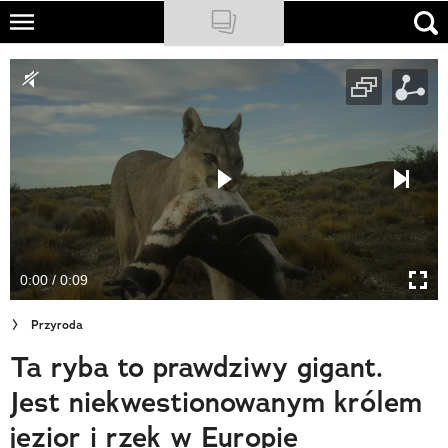
Skip
to
NATIONAL GEOGRAPHIC
main
content
TRAVELER
PODCASTY
Sklep
Newsletter
0:00 / 0:09
Cuda Polski
Przyroda
Wielki Konkurs Fotograficzny
Ta ryba to prawdziwy gigant.
Trendbook Podróżniczy
Jest niekwestionowanym królem
Polecane
jezior i rzek w Europie