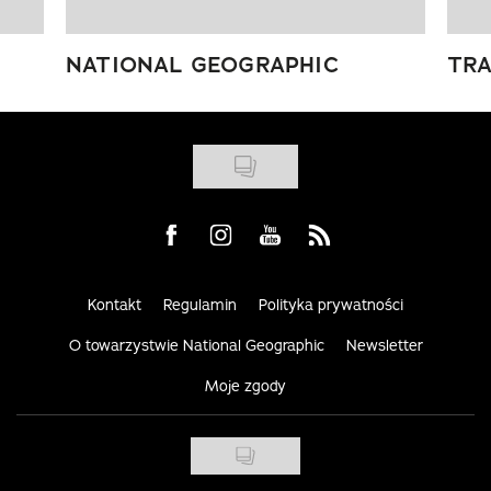
NATIONAL GEOGRAPHIC
TRA
Visit us on Facebook
Visit us on Instagram
Visit us on Youtube
Visit us on Rss
Kontakt
Regulamin
Polityka prywatności
O towarzystwie National Geographic
Newsletter
Moje zgody