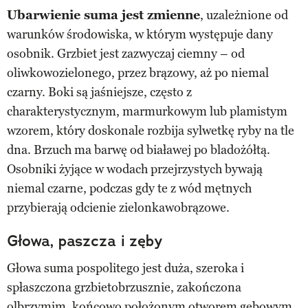
Ubarwienie suma jest zmienne
, uzależnione od
warunków środowiska, w którym występuje dany
osobnik. Grzbiet jest zazwyczaj ciemny – od
oliwkowozielonego, przez brązowy, aż po niemal
czarny. Boki są jaśniejsze, często z
charakterystycznym, marmurkowym lub plamistym
wzorem, który doskonale rozbija sylwetkę ryby na tle
dna. Brzuch ma barwę od białawej po bladożółtą.
Osobniki żyjące w wodach przejrzystych bywają
niemal czarne, podczas gdy te z wód mętnych
przybierają odcienie zielonkawobrązowe.
Głowa, paszcza i zęby
Głowa suma pospolitego jest duża, szeroka i
spłaszczona grzbietobrzusznie, zakończona
olbrzymim, końcowo położonym otworem gębowym.