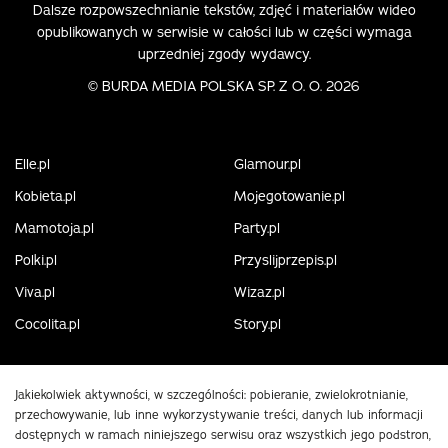
Dalsze rozpowszechnianie tekstów, zdjęć i materiałów wideo
opublikowanych w serwisie w całości lub w części wymaga
uprzedniej zgody wydawcy.
©
BURDA MEDIA POLSKA SP. Z O. O. 2026
Elle.pl
Glamour.pl
Kobieta.pl
Mojegotowanie.pl
Mamotoja.pl
Party.pl
Polki.pl
Przyslijprzepis.pl
Viva.pl
Wizaz.pl
Cocolita.pl
Story.pl
Jakiekolwiek aktywności, w szczególności: pobieranie, zwielokrotnianie,
przechowywanie, lub inne wykorzystywanie treści, danych lub informacji
dostępnych w ramach niniejszego serwisu oraz wszystkich jego podstron,