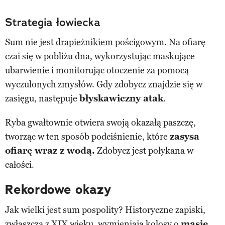
Strategia łowiecka
Sum nie jest
drapieżnikiem
pościgowym. Na ofiarę
czai się w pobliżu dna, wykorzystując maskujące
ubarwienie i monitorując otoczenie za pomocą
wyczulonych zmysłów. Gdy zdobycz znajdzie się w
zasięgu, następuje
błyskawiczny atak
.
Ryba gwałtownie otwiera swoją okazałą paszczę,
tworząc w ten sposób podciśnienie, które
zasysa
ofiarę wraz z wodą.
Zdobycz jest połykana w
całości.
Rekordowe okazy
Jak wielki jest sum pospolity? Historyczne zapiski,
zwłaszcza z XIX wieku, wymieniają kolosy o
masie