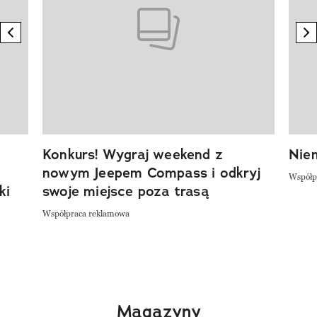
previous element
n
Konkurs! Wygraj weekend z
Niem
nowym Jeepem Compass i odkryj
Współp
ki
swoje miejsce poza trasą
Współpraca reklamowa
Magazyny