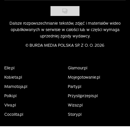
Dalsze rozpowszechnianie tekstów, zdjęć i materiałów wideo
opublikowanych w serwisie w całości lub w części wymaga
uprzedniej zgody wydawcy.
©
BURDA MEDIA POLSKA SP. Z O. O. 2026
Elle.pl
Glamour.pl
Kobieta.pl
Mojegotowanie.pl
Mamotoja.pl
Party.pl
Polki.pl
Przyslijprzepis.pl
Viva.pl
Wizaz.pl
Cocolita.pl
Story.pl