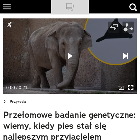
Skip
to
NATIONAL GEOGRAPHIC
main
content
TRAVELER
PODCASTY
Sklep
Newsletter
0:00 / 0:21
Cuda Polski
Przyroda
Wielki Konkurs Fotograficzny
Przełomowe badanie genetyczne:
Trendbook Podróżniczy
wiemy, kiedy pies stał się
Polecane
najlepszym przyjacielem