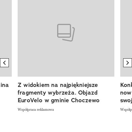
previous element
n
ina
Z widokiem na najpiękniejsze
Kon
fragmenty wybrzeża. Objazd
now
EuroVelo w gminie Choczewo
swoj
Współpraca reklamowa
Współp