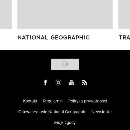
NATIONAL GEOGRAPHIC
TRA
Visit us on Facebook
Visit us on Instagram
Visit us on Youtube
Visit us on Rss
Kontakt
Regulamin
Polityka prywatności
O towarzystwie National Geographic
Newsletter
Moje zgody