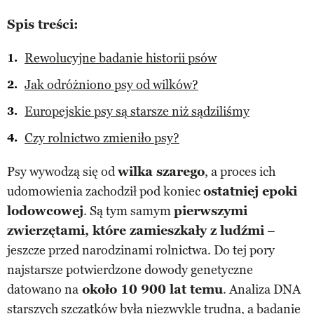
Spis treści:
Rewolucyjne badanie historii psów
Jak odróżniono psy od wilków?
Europejskie psy są starsze niż sądziliśmy
Czy rolnictwo zmieniło psy?
Psy wywodzą się od
wilka szarego
, a proces ich
udomowienia zachodził pod koniec
ostatniej epoki
lodowcowej
. Są tym samym
pierwszymi
zwierzętami, które zamieszkały z ludźmi
–
jeszcze przed narodzinami rolnictwa. Do tej pory
najstarsze potwierdzone dowody genetyczne
datowano na
około 10 900 lat temu
. Analiza DNA
starszych szczątków była niezwykle trudna, a badanie