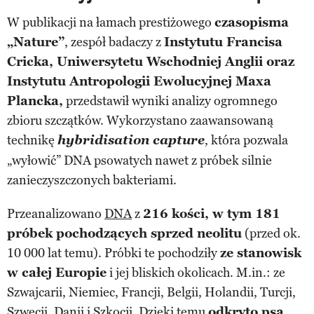
W publikacji na łamach prestiżowego
czasopisma
„Nature”
, zespół badaczy z
Instytutu Francisa
Cricka, Uniwersytetu Wschodniej Anglii oraz
Instytutu Antropologii Ewolucyjnej Maxa
Plancka,
przedstawił wyniki analizy ogromnego
zbioru szczątków. Wykorzystano zaawansowaną
technikę
hybridisation capture
, która pozwala
„wyłowić” DNA psowatych nawet z próbek silnie
zanieczyszczonych bakteriami.
Przeanalizowano
DNA
z
216 kości, w tym 181
próbek pochodzących sprzed neolitu
(przed ok.
10 000 lat temu). Próbki te pochodziły
ze stanowisk
w całej Europie
i jej bliskich okolicach. M.in.: ze
Szwajcarii, Niemiec, Francji, Belgii, Holandii, Turcji,
Szwecji, Danii i Szkocji. Dzięki temu
odkryto psa