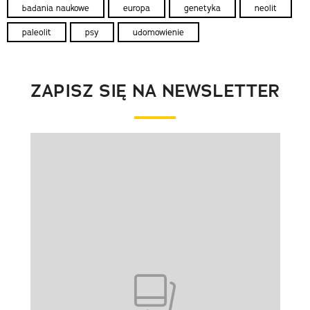
badania naukowe
europa
genetyka
neolit
paleolit
psy
udomowienie
ZAPISZ SIĘ NA NEWSLETTER
Pokazywanie elementu 1 z 1