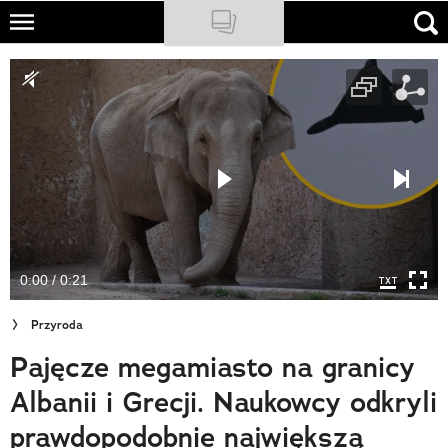
Skip
to
NATIONAL GEOGRAPHIC
main
content
TRAVELER
PODCASTY
Sklep
Newsletter
0:00 / 0:21
Cuda Polski
Przyroda
Wielki Konkurs Fotograficzny
Pajęcze megamiasto na granicy
Trendbook Podróżniczy
Albanii i Grecji. Naukowcy odkryli
Polecane
prawdopodobnie największą