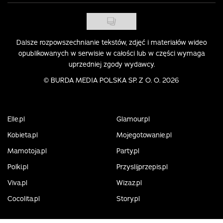
Dalsze rozpowszechnianie tekstów, zdjęć i materiałów wideo
opublikowanych w serwisie w całości lub w części wymaga
uprzedniej zgody wydawcy.
©
BURDA MEDIA POLSKA SP. Z O. O. 2026
Elle.pl
Glamour.pl
Kobieta.pl
Mojegotowanie.pl
Mamotoja.pl
Party.pl
Polki.pl
Przyslijprzepis.pl
Viva.pl
Wizaz.pl
Cocolita.pl
Story.pl