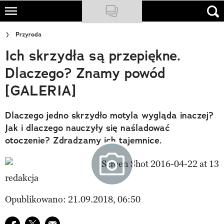
Skip
to
NATIONAL GEOGRAPHIC
Przyroda
main
Ich skrzydła są przepiękne.
content
TRAVELER
Dlaczego? Znamy powód
PODCASTY
[GALERIA]
Sklep
Dlaczego jedno skrzydło motyla wygląda inaczej?
Newsletter
Jak i dlaczego nauczyły się naśladować
otoczenie? Zdradzamy ich tajemnice.
Cuda Polski
Wielki Konkurs Fotograficzny
redakcja
Trendbook Podróżniczy
Opublikowano: 21.09.2018, 06:50
Polecane
Udostępnij na facebook
Udostępnij na twitter
E-mail do przyjaciela