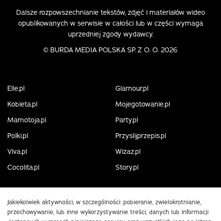
Dalsze rozpowszechnianie tekstów, zdjęć i materiałów wideo
opublikowanych w serwisie w całości lub w części wymaga
uprzedniej zgody wydawcy.
©
BURDA MEDIA POLSKA SP. Z O. O. 2026
Elle.pl
Glamour.pl
Kobieta.pl
Mojegotowanie.pl
Mamotoja.pl
Party.pl
Polki.pl
Przyslijprzepis.pl
Viva.pl
Wizaz.pl
Cocolita.pl
Story.pl
Jakiekolwiek aktywności, w szczególności: pobieranie, zwielokrotnianie,
przechowywanie, lub inne wykorzystywanie treści, danych lub informacji