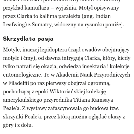
przykład kamuflażu – wyjaśnia. Motyl opisywany
przez Clarka to kallima paralekta (ang. Indian
Leafwing) z Sumatry, widoczny na rysunku poniżej.
Skrzydlata pasja
Motyle, inaczej lepidoptera (rząd owadów obejmujący
motyle i ćmy), od dawna intrygują Clarka, który, kiedy
tylko natrafi się okazja, odwiedza insektaria i kolekcje
entomologiczne. To w Akademii Nauk Przyrodniczych
w Filadelfii po raz pierwszy obejrzał ogromną,
pochodzącą z epoki Wiktoriańskiej kolekcję
amerykańskiego przyrodnika Titiana Ramsaya
Peale’a. Z wystawy zafascynowała go budowa tzw.
skrzynki Peale’a, przez którą można oglądać okazy z
góry i z dołu.