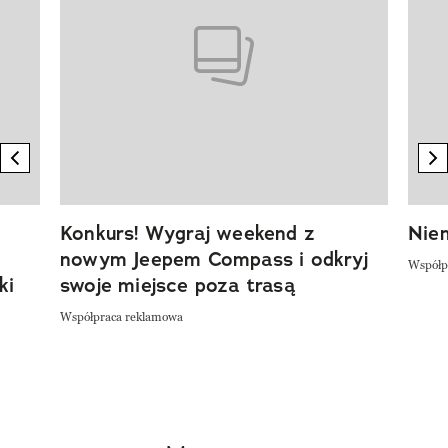
previous element
n
Konkurs! Wygraj weekend z
Niem
nowym Jeepem Compass i odkryj
Współp
ki
swoje miejsce poza trasą
Współpraca reklamowa