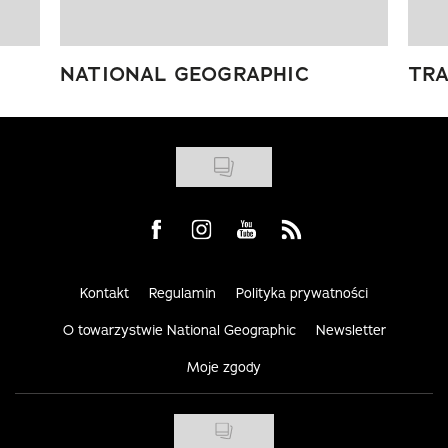
NATIONAL GEOGRAPHIC
TRA
Visit us on Facebook
Visit us on Instagram
Visit us on Youtube
Visit us on Rss
Kontakt
Regulamin
Polityka prywatności
O towarzystwie National Geographic
Newsletter
Moje zgody