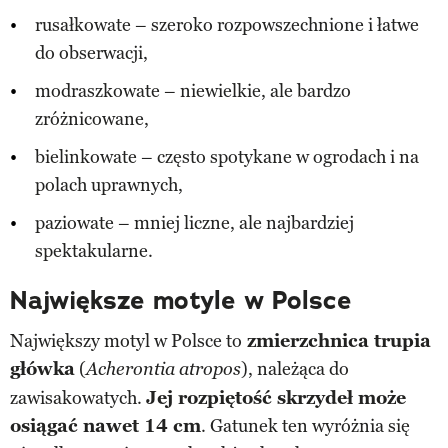
rusałkowate – szeroko rozpowszechnione i łatwe
do obserwacji,
modraszkowate – niewielkie, ale bardzo
zróżnicowane,
bielinkowate – często spotykane w ogrodach i na
polach uprawnych,
paziowate – mniej liczne, ale najbardziej
spektakularne.
Największe motyle w Polsce
Największy motyl w Polsce to
zmierzchnica trupia
główka
(
), należąca do
Acherontia atropos
zawisakowatych.
Jej rozpiętość skrzydeł może
osiągać nawet 14 cm
. Gatunek ten wyróżnia się