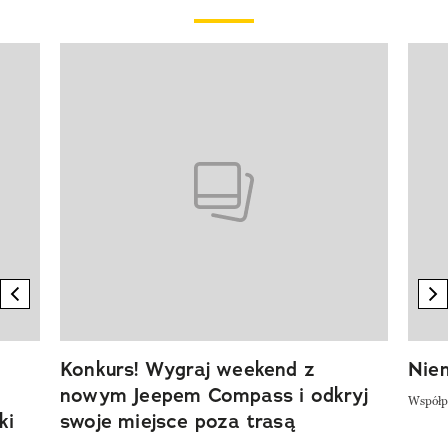
Pokazywanie elementu 1 z 20
previous element
n
Konkurs! Wygraj weekend z
Niem
nowym Jeepem Compass i odkryj
Współp
ki
swoje miejsce poza trasą