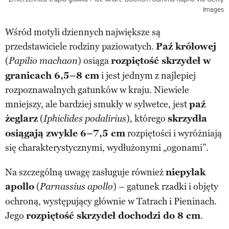
Images
Wśród motyli dziennych największe są
przedstawiciele rodziny paziowatych.
Paź królowej
(
) osiąga
rozpiętość skrzydeł w
Papilio machaon
granicach 6,5–8 cm
i jest jednym z najlepiej
rozpoznawalnych gatunków w kraju. Niewiele
mniejszy, ale bardziej smukły w sylwetce, jest
paź
żeglarz
(
), którego
skrzydła
Iphiclides podalirius
osiągają zwykle 6–7,5 cm
rozpiętości i wyróżniają
się charakterystycznymi, wydłużonymi „ogonami”.
Na szczególną uwagę zasługuje również
niepylak
apollo
(
) – gatunek rzadki i objęty
Parnassius apollo
ochroną, występujący głównie w Tatrach i Pieninach.
Jego
rozpiętość skrzydeł dochodzi do 8 cm
.