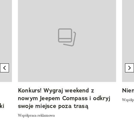
Pokazywanie elementu 1 z 20
previous element
n
Konkurs! Wygraj weekend z
Niem
nowym Jeepem Compass i odkryj
Współp
ki
swoje miejsce poza trasą
Współpraca reklamowa