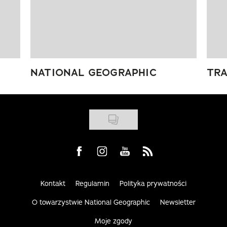
NATIONAL GEOGRAPHIC
TRA
Visit us on Facebook
Visit us on Instagram
Visit us on Youtube
Visit us on Rss
Kontakt
Regulamin
Polityka prywatności
O towarzystwie National Geographic
Newsletter
Moje zgody