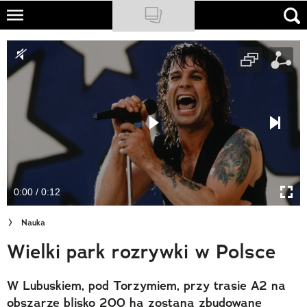
Skip
to
NATIONAL GEOGRAPHIC
main
content
TRAVELER
PODCASTY
Sklep
Newsletter
0:00 / 0:12
Cuda Polski
Nauka
Wielki Konkurs Fotograficzny
Wielki park rozrywki w Polsce
Trendbook Podróżniczy
W Lubuskiem, pod Torzymiem, przy trasie A2 na
Polecane
obszarze blisko 200 ha zostaną zbudowane