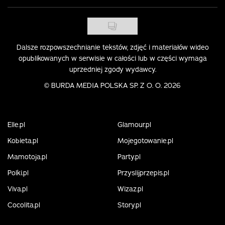
Dalsze rozpowszechnianie tekstów, zdjęć i materiałów wideo
opublikowanych w serwisie w całości lub w części wymaga
uprzedniej zgody wydawcy.
©
BURDA MEDIA POLSKA SP. Z O. O. 2026
Elle.pl
Glamour.pl
Kobieta.pl
Mojegotowanie.pl
Mamotoja.pl
Party.pl
Polki.pl
Przyslijprzepis.pl
Viva.pl
Wizaz.pl
Cocolita.pl
Story.pl