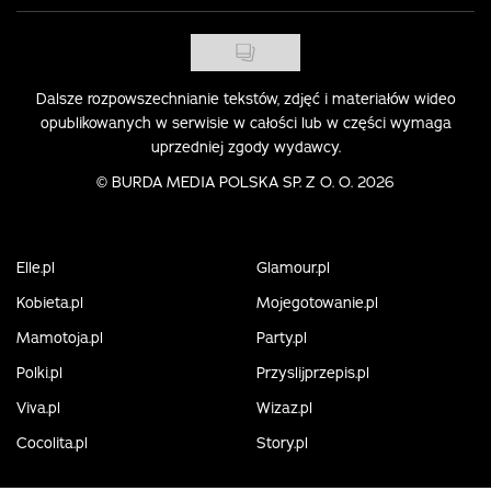
Dalsze rozpowszechnianie tekstów, zdjęć i materiałów wideo
opublikowanych w serwisie w całości lub w części wymaga
uprzedniej zgody wydawcy.
©
BURDA MEDIA POLSKA SP. Z O. O. 2026
Elle.pl
Glamour.pl
Kobieta.pl
Mojegotowanie.pl
Mamotoja.pl
Party.pl
Polki.pl
Przyslijprzepis.pl
Viva.pl
Wizaz.pl
Cocolita.pl
Story.pl