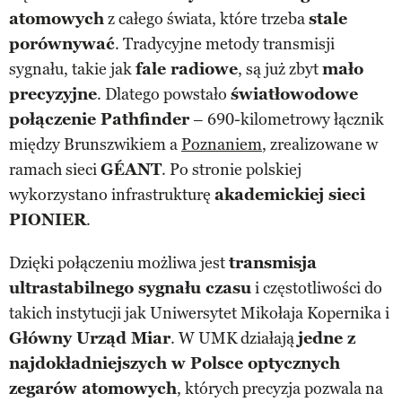
atomowych
z całego świata, które trzeba
stale
porównywać
. Tradycyjne metody transmisji
sygnału, takie jak
fale radiowe
, są już zbyt
mało
precyzyjne
. Dlatego powstało
światłowodowe
połączenie Pathfinder
– 690-kilometrowy łącznik
między Brunszwikiem a
Poznaniem
, zrealizowane w
ramach sieci
GÉANT
. Po stronie polskiej
wykorzystano infrastrukturę
akademickiej sieci
PIONIER
.
Dzięki połączeniu możliwa jest
transmisja
ultrastabilnego sygnału czasu
i częstotliwości do
takich instytucji jak Uniwersytet Mikołaja Kopernika i
Główny Urząd Miar
. W UMK działają
jedne z
najdokładniejszych w Polsce optycznych
zegarów atomowych
, których precyzja pozwala na