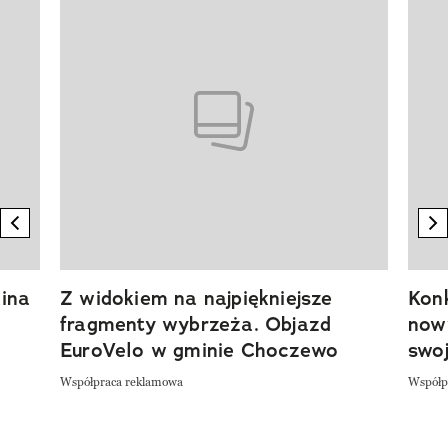
Pokazywanie elementu 1 z 20
previous element
n
ina
Z widokiem na najpiękniejsze
Kon
fragmenty wybrzeża. Objazd
now
EuroVelo w gminie Choczewo
swoj
Współpraca reklamowa
Współp