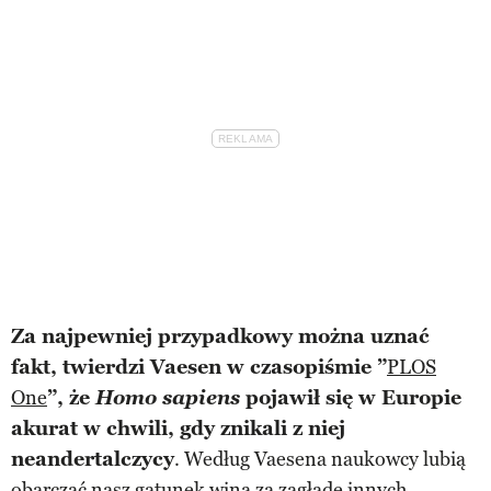
Za najpewniej przypadkowy można uznać
fakt, twierdzi Vaesen w czasopiśmie ”
PLOS
One
”, że
Homo sapiens
pojawił się w Europie
akurat w chwili, gdy znikali z niej
neandertalczycy
. Według Vaesena naukowcy lubią
obarczać nasz gatunek winą za zagładę innych