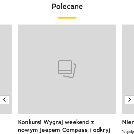
Polecane
Pokazywanie elementu 1 z 20
previous element
n
Konkurs! Wygraj weekend z
Niem
nowym Jeepem Compass i odkryj
Współp