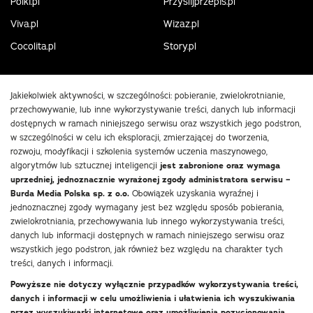
Polki.pl
Przyslijprzepis.pl
Viva.pl
Wizaz.pl
Cocolita.pl
Story.pl
Jakiekolwiek aktywności, w szczególności: pobieranie, zwielokrotnianie,
przechowywanie, lub inne wykorzystywanie treści, danych lub informacji
dostępnych w ramach niniejszego serwisu oraz wszystkich jego podstron,
w szczególności w celu ich eksploracji, zmierzającej do tworzenia,
rozwoju, modyfikacji i szkolenia systemów uczenia maszynowego,
algorytmów lub sztucznej inteligencji
jest zabronione oraz wymaga
uprzedniej, jednoznacznie wyrażonej zgody administratora serwisu –
Burda Media Polska sp. z o.o.
Obowiązek uzyskania wyraźnej i
jednoznacznej zgody wymagany jest bez względu sposób pobierania,
zwielokrotniania, przechowywania lub innego wykorzystywania treści,
danych lub informacji dostępnych w ramach niniejszego serwisu oraz
wszystkich jego podstron, jak również bez względu na charakter tych
treści, danych i informacji.
Powyższe nie dotyczy wyłącznie przypadków wykorzystywania treści,
danych i informacji w celu umożliwienia i ułatwienia ich wyszukiwania
przez wyszukiwarki internetowe oraz umożliwienia pozycjonowania