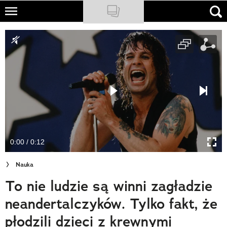
Skip
to
NATIONAL GEOGRAPHIC
main
content
TRAVELER
PODCASTY
Sklep
Newsletter
0:00 / 0:12
Cuda Polski
Nauka
Wielki Konkurs Fotograficzny
To nie ludzie są winni zagładzie
Trendbook Podróżniczy
neandertalczyków. Tylko fakt, że
Polecane
płodzili dzieci z krewnymi