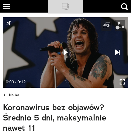
Skip
to
NATIONAL GEOGRAPHIC
main
content
TRAVELER
PODCASTY
Sklep
Newsletter
0:00 / 0:12
Cuda Polski
Nauka
Wielki Konkurs Fotograficzny
Koronawirus bez objawów?
Trendbook Podróżniczy
Średnio 5 dni, maksymalnie
Polecane
nawet 11