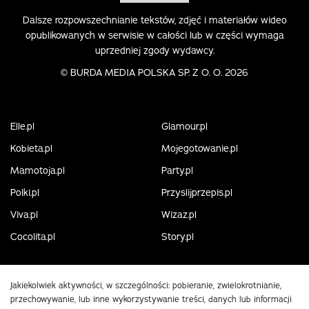
Dalsze rozpowszechnianie tekstów, zdjęć i materiałów wideo
opublikowanych w serwisie w całości lub w części wymaga
uprzedniej zgody wydawcy.
©
BURDA MEDIA POLSKA SP. Z O. O. 2026
Elle.pl
Glamour.pl
Kobieta.pl
Mojegotowanie.pl
Mamotoja.pl
Party.pl
Polki.pl
Przyslijprzepis.pl
Viva.pl
Wizaz.pl
Cocolita.pl
Story.pl
Jakiekolwiek aktywności, w szczególności: pobieranie, zwielokrotnianie,
przechowywanie, lub inne wykorzystywanie treści, danych lub informacji