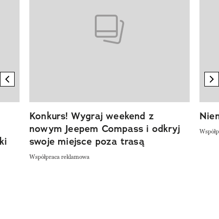
previous element
n
Konkurs! Wygraj weekend z
Niem
nowym Jeepem Compass i odkryj
Współp
ki
swoje miejsce poza trasą
Współpraca reklamowa