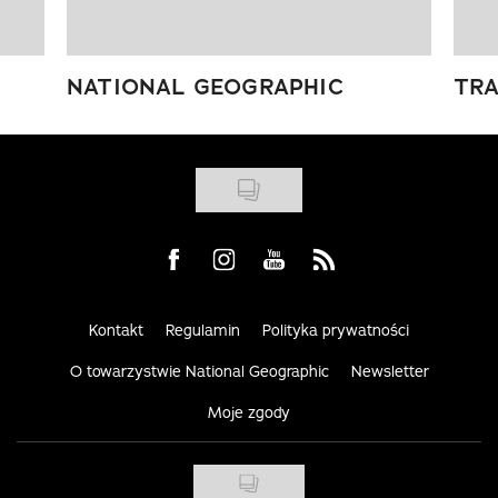
NATIONAL GEOGRAPHIC
TRA
Visit us on Facebook
Visit us on Instagram
Visit us on Youtube
Visit us on Rss
Kontakt
Regulamin
Polityka prywatności
O towarzystwie National Geographic
Newsletter
Moje zgody