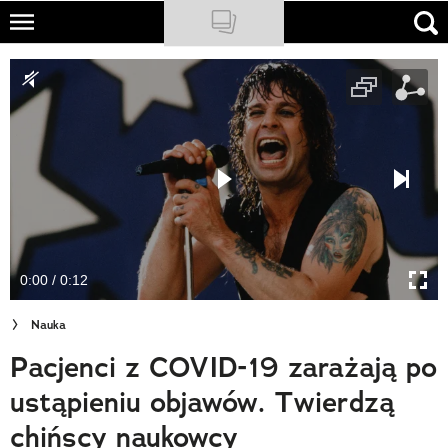
Skip
to
NATIONAL GEOGRAPHIC
main
content
TRAVELER
PODCASTY
Sklep
Newsletter
0:00 / 0:12
Cuda Polski
Nauka
Wielki Konkurs Fotograficzny
Pacjenci z COVID-19 zarażają po
Trendbook Podróżniczy
ustąpieniu objawów. Twierdzą
Polecane
chińscy naukowcy