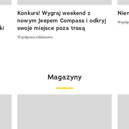
Konkurs! Wygraj weekend z
Niem
nowym Jeepem Compass i odkryj
Współp
ki
swoje miejsce poza trasą
Współpraca reklamowa
Magazyny
Pokazywanie elementu 1 z 4