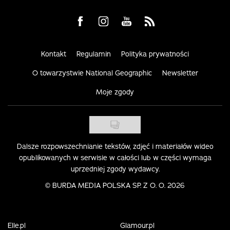
Visit us on Facebook
Visit us on Instagram
Visit us on Youtube
Visit us on Rss
Kontakt
Regulamin
Polityka prywatności
O towarzystwie National Geographic
Newsletter
Moje zgody
Dalsze rozpowszechnianie tekstów, zdjęć i materiałów wideo
opublikowanych w serwisie w całości lub w części wymaga
uprzedniej zgody wydawcy.
©
BURDA MEDIA POLSKA SP. Z O. O. 2026
Elle.pl
Glamour.pl