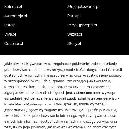
Kobieta.pl
Mojegotowanie.pl
Mamotoja.pl
Party.pl
Polki.pl
Przyslijprzepis.pl
Viva.pl
Wizaz.pl
Cocolita.pl
Story.pl
Jakiekolwiek aktywności, w szczególności: pobieranie, zwielokrotnianie,
przechowywanie, lub inne wykorzystywanie treści, danych lub informacji
dostępnych w ramach niniejszego serwisu oraz wszystkich jego podstron,
w szczególności w celu ich eksploracji, zmierzającej do tworzenia,
rozwoju, modyfikacji i szkolenia systemów uczenia maszynowego,
algorytmów lub sztucznej inteligencji
jest zabronione oraz wymaga
uprzedniej, jednoznacznie wyrażonej zgody administratora serwisu –
Burda Media Polska sp. z o.o.
Obowiązek uzyskania wyraźnej i
jednoznacznej zgody wymagany jest bez względu sposób pobierania,
zwielokrotniania, przechowywania lub innego wykorzystywania treści,
danych lub informacji dostępnych w ramach niniejszego serwisu oraz
wszystkich jego podstron, jak również bez względu na charakter tych