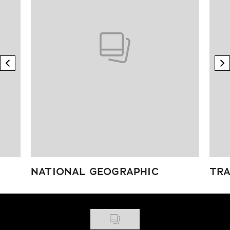
previous element
n
NATIONAL GEOGRAPHIC
TRA