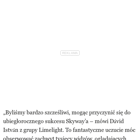
„Byliśmy bardzo szcześliwi, mogąc przyczynić się do
ubiegłorocznego sukcesu Skyway’a – mówi Dávid
István z grupy Limelight. To fantastyczne uczucie móc
obserwować zachwyt tysięcy widzów, oglądających