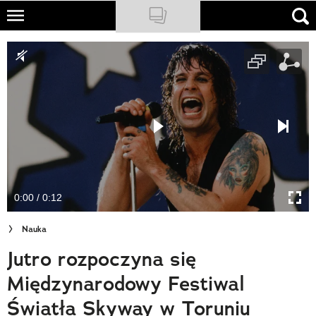
Skip
to
NATIONAL GEOGRAPHIC
main
content
TRAVELER
PODCASTY
Sklep
Newsletter
0:00 / 0:12
Cuda Polski
Nauka
Wielki Konkurs Fotograficzny
Jutro rozpoczyna się
Trendbook Podróżniczy
Międzynarodowy Festiwal
Polecane
Światła Skyway w Toruniu