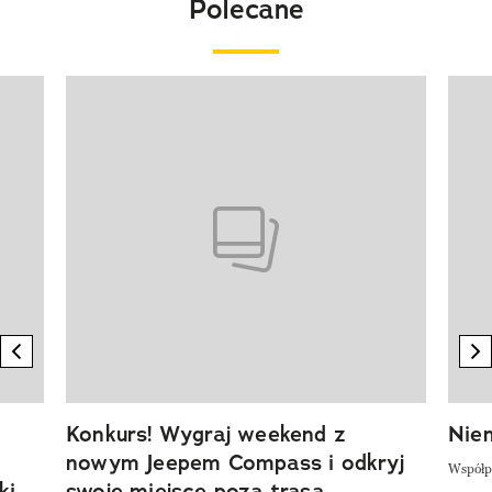
Polecane
Pokazywanie elementu 1 z 20
previous element
n
Konkurs! Wygraj weekend z
Niem
nowym Jeepem Compass i odkryj
Współp
ki
swoje miejsce poza trasą