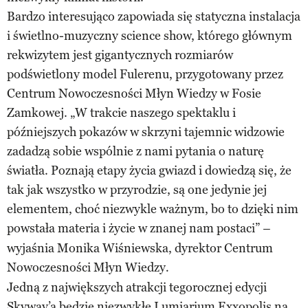
Bardzo interesująco zapowiada się statyczna instalacja
i świetlno-muzyczny science show, którego głównym
rekwizytem jest gigantycznych rozmiarów
podświetlony model Fulerenu, przygotowany przez
Centrum Nowoczesności Młyn Wiedzy w Fosie
Zamkowej. „W trakcie naszego spektaklu i
późniejszych pokazów w skrzyni tajemnic widzowie
zadadzą sobie wspólnie z nami pytania o naturę
światła. Poznają etapy życia gwiazd i dowiedzą się, że
tak jak wszystko w przyrodzie, są one jedynie jej
elementem, choć niezwykle ważnym, bo to dzięki nim
powstała materia i życie w znanej nam postaci”
–
wyjaśnia Monika Wiśniewska, dyrektor Centrum
Nowoczesności Młyn Wiedzy
.
Jedną z największych atrakcji tegorocznej edycji
Skyway’a będzie niezwykłe Lumiarium Exxopolis na