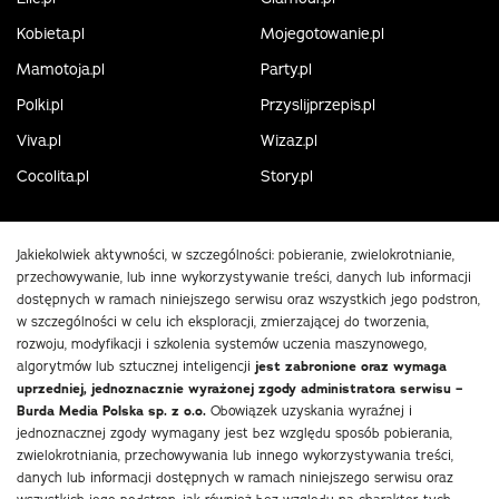
Kobieta.pl
Mojegotowanie.pl
Mamotoja.pl
Party.pl
Polki.pl
Przyslijprzepis.pl
Viva.pl
Wizaz.pl
Cocolita.pl
Story.pl
Jakiekolwiek aktywności, w szczególności: pobieranie, zwielokrotnianie,
przechowywanie, lub inne wykorzystywanie treści, danych lub informacji
dostępnych w ramach niniejszego serwisu oraz wszystkich jego podstron,
w szczególności w celu ich eksploracji, zmierzającej do tworzenia,
rozwoju, modyfikacji i szkolenia systemów uczenia maszynowego,
algorytmów lub sztucznej inteligencji
jest zabronione oraz wymaga
uprzedniej, jednoznacznie wyrażonej zgody administratora serwisu –
Burda Media Polska sp. z o.o.
Obowiązek uzyskania wyraźnej i
jednoznacznej zgody wymagany jest bez względu sposób pobierania,
zwielokrotniania, przechowywania lub innego wykorzystywania treści,
danych lub informacji dostępnych w ramach niniejszego serwisu oraz