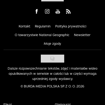
Visit us on Facebook
Visit us on Instagram
Visit us on Youtube
Visit us on Rss
Kontakt
Regulamin
Polityka prywatności
O towarzystwie National Geographic
Newsletter
Moje zgody
Dalsze rozpowszechnianie tekstów, zdjęć i materiałów wideo
opublikowanych w serwisie w całości lub w części wymaga
uprzedniej zgody wydawcy.
©
BURDA MEDIA POLSKA SP. Z O. O. 2026
Elle.pl
Glamour.pl