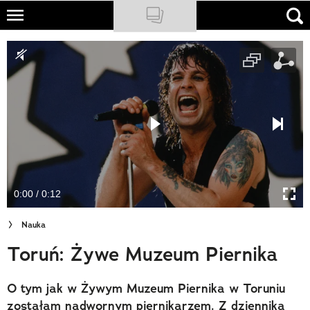
Skip
to
NATIONAL GEOGRAPHIC
main
content
TRAVELER
PODCASTY
Sklep
Newsletter
0:00 / 0:12
Cuda Polski
Nauka
Wielki Konkurs Fotograficzny
Toruń: Żywe Muzeum Piernika
Trendbook Podróżniczy
O tym jak w Żywym Muzeum Piernika w Toruniu
Polecane
zostałam nadwornym piernikarzem. Z dziennika