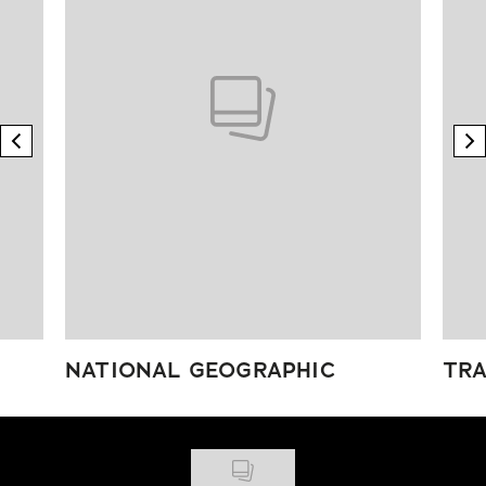
previous element
n
NATIONAL GEOGRAPHIC
TRA