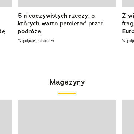
5 nieoczywistych rzeczy, o
Z wi
których warto pamiętać przed
fra
tę
podróżą
Eur
Współpraca reklamowa
Współp
Magazyny
Pokazywanie elementu 1 z 4