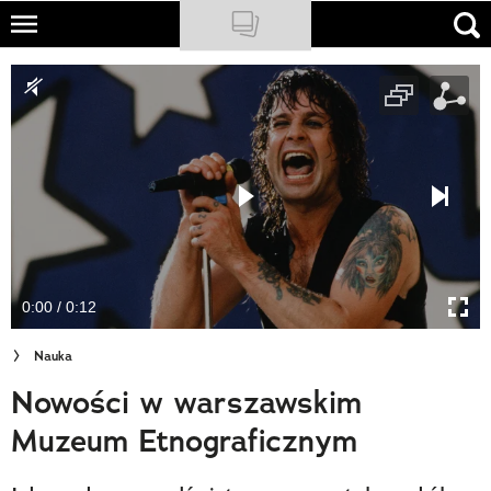
Skip
to
NATIONAL GEOGRAPHIC
main
content
TRAVELER
PODCASTY
Sklep
Newsletter
0:00 / 0:12
Cuda Polski
Nauka
Wielki Konkurs Fotograficzny
Nowości w warszawskim
Trendbook Podróżniczy
Muzeum Etnograficznym
Polecane