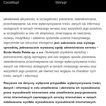
Cocolita.pl
Story.pl
Jakiekolwiek aktywności, w szczególności: pobieranie, zwielokrotnianie,
przechowywanie, lub inne wykorzystywanie treści, danych lub informacji
dostępnych w ramach niniejszego serwisu oraz wszystkich jego podstron,
w szczególności w celu ich eksploracji, zmierzającej do tworzenia,
rozwoju, modyfikacji i szkolenia systemów uczenia maszynowego,
algorytmów lub sztucznej inteligencji
jest zabronione oraz wymaga
uprzedniej, jednoznacznie wyrażonej zgody administratora serwisu –
Burda Media Polska sp. z o.o.
Obowiązek uzyskania wyraźnej i
jednoznacznej zgody wymagany jest bez względu sposób pobierania,
zwielokrotniania, przechowywania lub innego wykorzystywania treści,
danych lub informacji dostępnych w ramach niniejszego serwisu oraz
wszystkich jego podstron, jak również bez względu na charakter tych
treści, danych i informacji.
Powyższe nie dotyczy wyłącznie przypadków wykorzystywania treści,
danych i informacji w celu umożliwienia i ułatwienia ich wyszukiwania
przez wyszukiwarki internetowe oraz umożliwienia pozycjonowania
stron internetowych zawierających serwisy internetowe w ramach
indeksowania wyników wyszukiwania wyszukiwarek internetowych.