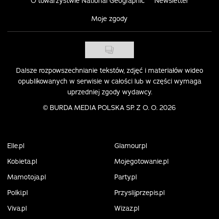
O towarzystwie National Geographic
Newsletter
Moje zgody
Dalsze rozpowszechnianie tekstów, zdjęć i materiałów wideo
opublikowanych w serwisie w całości lub w części wymaga
uprzedniej zgody wydawcy.
©
BURDA MEDIA POLSKA SP. Z O. O. 2026
Elle.pl
Glamour.pl
Kobieta.pl
Mojegotowanie.pl
Mamotoja.pl
Party.pl
Polki.pl
Przyslijprzepis.pl
Viva.pl
Wizaz.pl