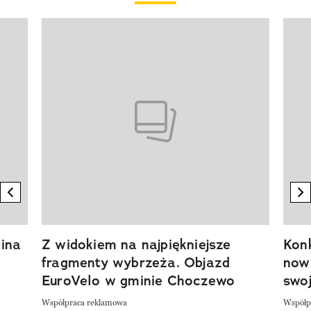
Pokazywanie elementu 1 z 20
previous element
n
ina
Z widokiem na najpiękniejsze
Kon
fragmenty wybrzeża. Objazd
now
EuroVelo w gminie Choczewo
swoj
Współpraca reklamowa
Współp