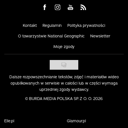
Visit us on Facebook
Visit us on Instagram
Visit us on Youtube
Visit us on Rss
Kontakt
Regulamin
Polityka prywatności
O towarzystwie National Geographic
Newsletter
Moje zgody
Dalsze rozpowszechnianie tekstów, zdjęć i materiałów wideo
opublikowanych w serwisie w całości lub w części wymaga
uprzedniej zgody wydawcy.
©
BURDA MEDIA POLSKA SP. Z O. O. 2026
Elle.pl
Glamour.pl