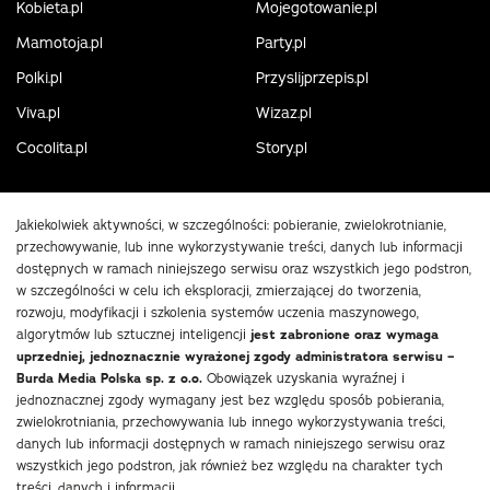
Kobieta.pl
Mojegotowanie.pl
Mamotoja.pl
Party.pl
Polki.pl
Przyslijprzepis.pl
Viva.pl
Wizaz.pl
Cocolita.pl
Story.pl
Jakiekolwiek aktywności, w szczególności: pobieranie, zwielokrotnianie,
przechowywanie, lub inne wykorzystywanie treści, danych lub informacji
dostępnych w ramach niniejszego serwisu oraz wszystkich jego podstron,
w szczególności w celu ich eksploracji, zmierzającej do tworzenia,
rozwoju, modyfikacji i szkolenia systemów uczenia maszynowego,
algorytmów lub sztucznej inteligencji
jest zabronione oraz wymaga
uprzedniej, jednoznacznie wyrażonej zgody administratora serwisu –
Burda Media Polska sp. z o.o.
Obowiązek uzyskania wyraźnej i
jednoznacznej zgody wymagany jest bez względu sposób pobierania,
zwielokrotniania, przechowywania lub innego wykorzystywania treści,
danych lub informacji dostępnych w ramach niniejszego serwisu oraz
wszystkich jego podstron, jak również bez względu na charakter tych
treści, danych i informacji.