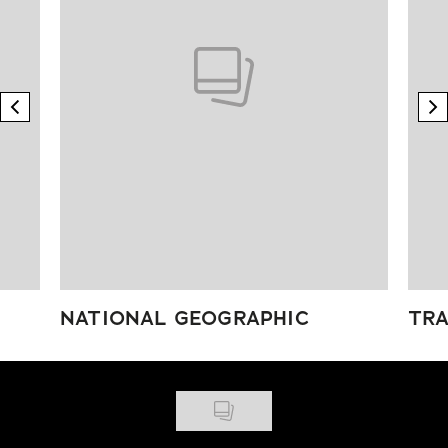
previous element
n
NATIONAL GEOGRAPHIC
TRA