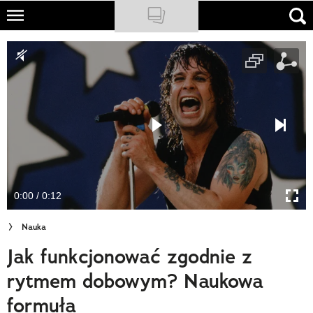
Skip
to
NATIONAL GEOGRAPHIC
main
content
TRAVELER
PODCASTY
Sklep
Newsletter
0:00 / 0:12
Cuda Polski
Nauka
Wielki Konkurs Fotograficzny
Jak funkcjonować zgodnie z
Trendbook Podróżniczy
rytmem dobowym? Naukowa
Polecane
formuła