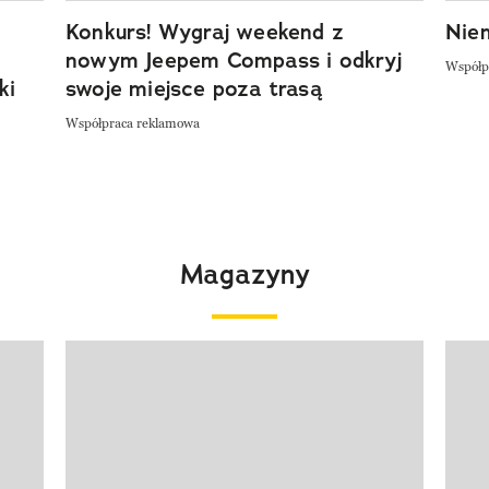
Konkurs! Wygraj weekend z
Niem
nowym Jeepem Compass i odkryj
Współp
ki
swoje miejsce poza trasą
Współpraca reklamowa
Magazyny
Pokazywanie elementu 1 z 4