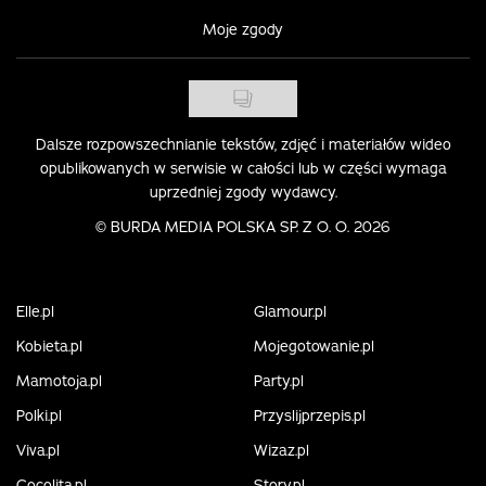
Moje zgody
Dalsze rozpowszechnianie tekstów, zdjęć i materiałów wideo
opublikowanych w serwisie w całości lub w części wymaga
uprzedniej zgody wydawcy.
©
BURDA MEDIA POLSKA SP. Z O. O. 2026
Elle.pl
Glamour.pl
Kobieta.pl
Mojegotowanie.pl
Mamotoja.pl
Party.pl
Polki.pl
Przyslijprzepis.pl
Viva.pl
Wizaz.pl
Cocolita.pl
Story.pl