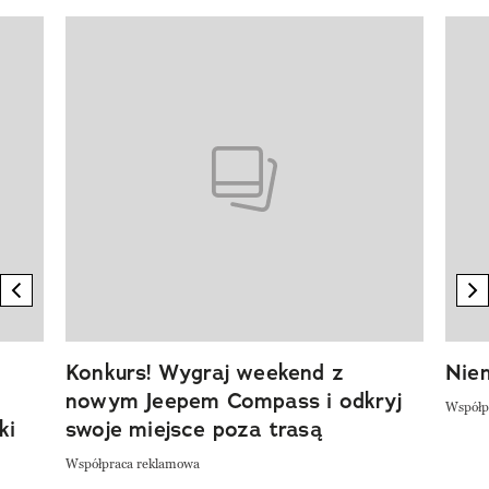
Pokazywanie elementu 1 z 20
previous element
n
Konkurs! Wygraj weekend z
Niem
nowym Jeepem Compass i odkryj
Współp
ki
swoje miejsce poza trasą
Współpraca reklamowa