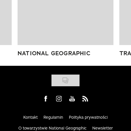
NATIONAL GEOGRAPHIC
TRA
Visit us on Facebook
Visit us on Instagram
Visit us on Youtube
Visit us on Rss
Kontakt
Regulamin
Polityka prywatności
O towarzystwie National Geographic
Newsletter