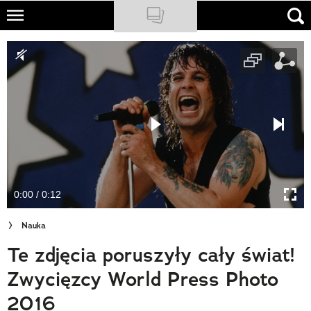
Skip
to
NATIONAL GEOGRAPHIC
main
content
TRAVELER
PODCASTY
Sklep
Newsletter
0:00 / 0:12
Cuda Polski
Nauka
Wielki Konkurs Fotograficzny
Te zdjęcia poruszyły cały świat!
Trendbook Podróżniczy
Zwycięzcy World Press Photo
Polecane
2016