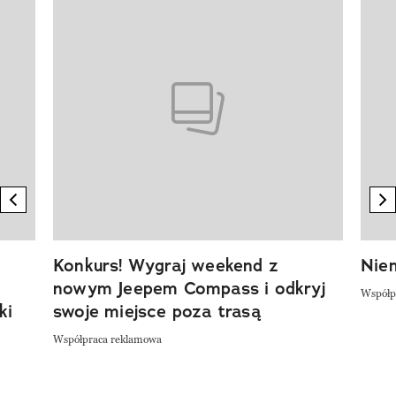
Pokazywanie elementu 1 z 20
previous element
n
Konkurs! Wygraj weekend z
Niem
nowym Jeepem Compass i odkryj
Współp
ki
swoje miejsce poza trasą
Współpraca reklamowa