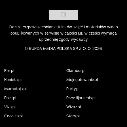
Dalsze rozpowszechnianie tekstów, zdjęć i materiałów wideo
opublikowanych w serwisie w całości lub w części wymaga
uprzedniej zgody wydawcy.
©
BURDA MEDIA POLSKA SP. Z O. O. 2026
Elle.pl
Glamour.pl
Kobieta.pl
Mojegotowanie.pl
Mamotoja.pl
Party.pl
Polki.pl
Przyslijprzepis.pl
Viva.pl
Wizaz.pl
Cocolita.pl
Story.pl