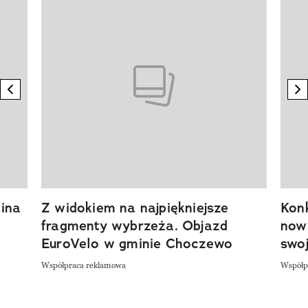
Pokazywanie elementu 1 z 20
previous element
n
ina
Z widokiem na najpiękniejsze
Kon
fragmenty wybrzeża. Objazd
now
EuroVelo w gminie Choczewo
swoj
Współpraca reklamowa
Współp