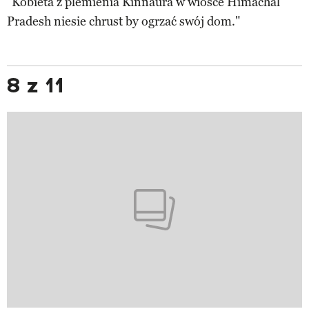
"Kobieta z plemienia Kinnaura w wiosce Himachal
Pradesh niesie chrust by ogrzać swój dom."
8 z 11