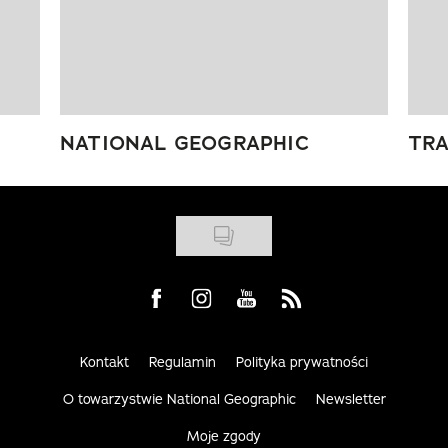
NATIONAL GEOGRAPHIC
TRA
Visit us on Facebook
Visit us on Instagram
Visit us on Youtube
Visit us on Rss
Kontakt
Regulamin
Polityka prywatności
O towarzystwie National Geographic
Newsletter
Moje zgody