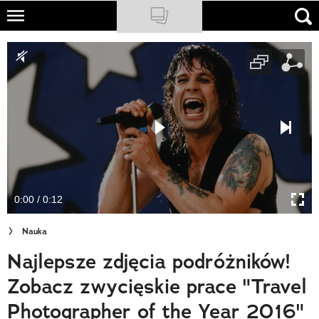
Skip
to
NATIONAL GEOGRAPHIC
main
content
TRAVELER
PODCASTY
Sklep
Newsletter
0:00 / 0:12
Cuda Polski
Nauka
Wielki Konkurs Fotograficzny
Najlepsze zdjęcia podróżników!
Trendbook Podróżniczy
Zobacz zwycięskie prace "Travel
Polecane
Photographer of the Year 2016"