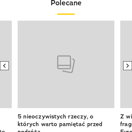
Polecane
Pokazywanie elementu 1 z 20
previous element
n
5 nieoczywistych rzeczy, o
Z wi
których warto pamiętać przed
fra
tę
podróżą
Eur