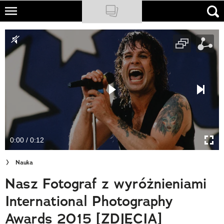
Skip
to
NATIONAL GEOGRAPHIC
main
content
TRAVELER
PODCASTY
Sklep
Newsletter
0:00 / 0:12
Cuda Polski
Nauka
Wielki Konkurs Fotograficzny
Nasz Fotograf z wyróżnieniami
Trendbook Podróżniczy
International Photography
Polecane
Awards 2015 [ZDJĘCIA]