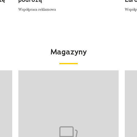
Współpraca reklamowa
Współp
Magazyny
Pokazywanie elementu 1 z 4