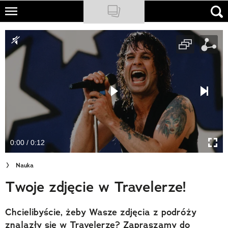
Skip
to
NATIONAL GEOGRAPHIC
main
content
TRAVELER
PODCASTY
Sklep
Newsletter
0:00 / 0:12
Cuda Polski
Nauka
Wielki Konkurs Fotograficzny
Twoje zdjęcie w Travelerze!
Trendbook Podróżniczy
Chcielibyście, żeby Wasze zdjęcia z podróży
Polecane
znalazły się w Travelerze? Zapraszamy do