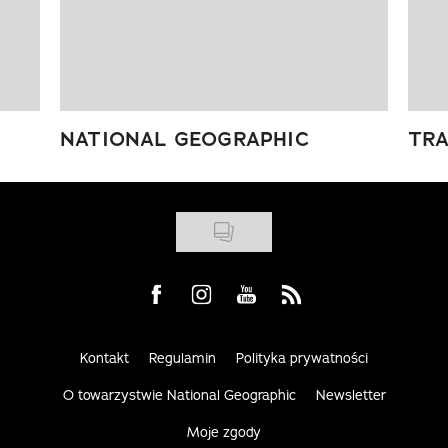
NATIONAL GEOGRAPHIC
TRA
Visit us on Facebook
Visit us on Instagram
Visit us on Youtube
Visit us on Rss
Kontakt
Regulamin
Polityka prywatności
O towarzystwie National Geographic
Newsletter
Moje zgody