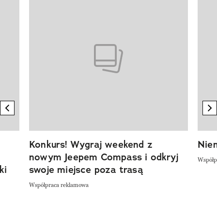
Pokazywanie elementu 1 z 20
previous element
n
Konkurs! Wygraj weekend z
Niem
nowym Jeepem Compass i odkryj
Współp
ki
swoje miejsce poza trasą
Współpraca reklamowa