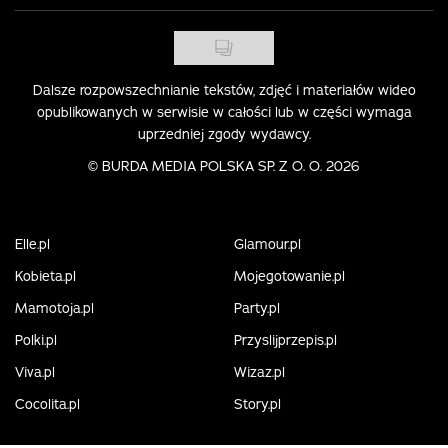
Dalsze rozpowszechnianie tekstów, zdjęć i materiałów wideo
opublikowanych w serwisie w całości lub w części wymaga
uprzedniej zgody wydawcy.
©
BURDA MEDIA POLSKA SP. Z O. O. 2026
Elle.pl
Glamour.pl
Kobieta.pl
Mojegotowanie.pl
Mamotoja.pl
Party.pl
Polki.pl
Przyslijprzepis.pl
Viva.pl
Wizaz.pl
Cocolita.pl
Story.pl