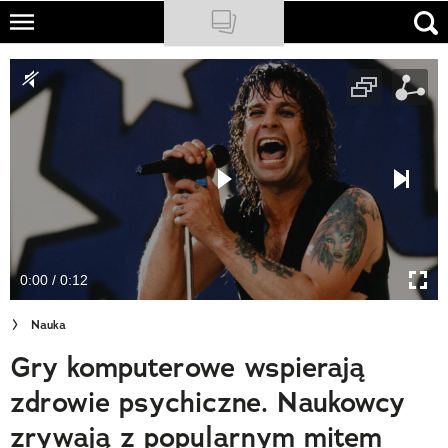
Skip
to
NATIONAL GEOGRAPHIC
main
content
TRAVELER
PODCASTY
Sklep
Newsletter
0:00 / 0:12
Cuda Polski
Nauka
Wielki Konkurs Fotograficzny
Gry komputerowe wspierają
Trendbook Podróżniczy
zdrowie psychiczne. Naukowcy
Polecane
zrywają z popularnym mitem