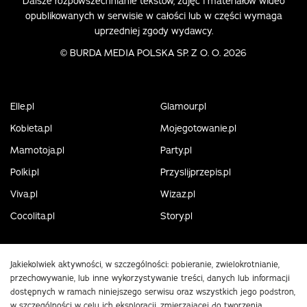
Dalsze rozpowszechnianie tekstów, zdjęć i materiałów wideo
opublikowanych w serwisie w całości lub w części wymaga
uprzedniej zgody wydawcy.
©
BURDA MEDIA POLSKA SP. Z O. O. 2026
Elle.pl
Glamour.pl
Kobieta.pl
Mojegotowanie.pl
Mamotoja.pl
Party.pl
Polki.pl
Przyslijprzepis.pl
Viva.pl
Wizaz.pl
Cocolita.pl
Story.pl
Jakiekolwiek aktywności, w szczególności: pobieranie, zwielokrotnianie,
przechowywanie, lub inne wykorzystywanie treści, danych lub informacji
dostępnych w ramach niniejszego serwisu oraz wszystkich jego podstron,
w szczególności w celu ich eksploracji, zmierzającej do tworzenia,