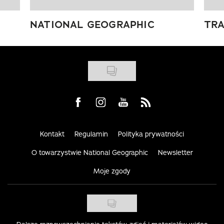
NATIONAL GEOGRAPHIC
TRA
Visit us on Facebook
Visit us on Instagram
Visit us on Youtube
Visit us on Rss
Kontakt
Regulamin
Polityka prywatności
O towarzystwie National Geographic
Newsletter
Moje zgody