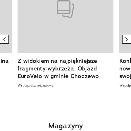
previous element
n
ina
Z widokiem na najpiękniejsze
Kon
fragmenty wybrzeża. Objazd
now
EuroVelo w gminie Choczewo
swoj
Współpraca reklamowa
Współp
Magazyny