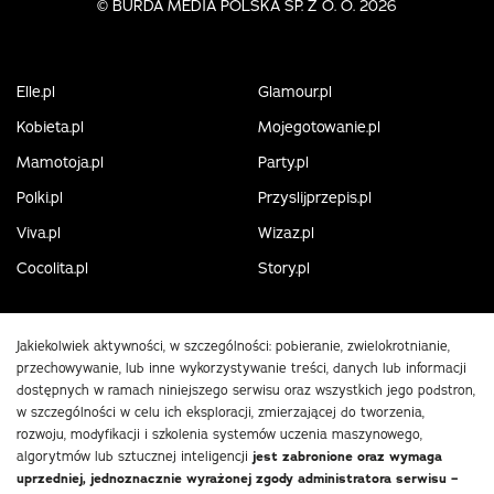
©
BURDA MEDIA POLSKA SP. Z O. O. 2026
Elle.pl
Glamour.pl
Kobieta.pl
Mojegotowanie.pl
Mamotoja.pl
Party.pl
Polki.pl
Przyslijprzepis.pl
Viva.pl
Wizaz.pl
Cocolita.pl
Story.pl
Jakiekolwiek aktywności, w szczególności: pobieranie, zwielokrotnianie,
przechowywanie, lub inne wykorzystywanie treści, danych lub informacji
dostępnych w ramach niniejszego serwisu oraz wszystkich jego podstron,
w szczególności w celu ich eksploracji, zmierzającej do tworzenia,
rozwoju, modyfikacji i szkolenia systemów uczenia maszynowego,
algorytmów lub sztucznej inteligencji
jest zabronione oraz wymaga
uprzedniej, jednoznacznie wyrażonej zgody administratora serwisu –