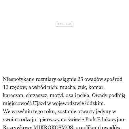
Niespotykane rozmiary osiągnie 25 owadów spośród
13 rzędów, a wśród nich: mucha, żuk, komar,
karaczan, chrząszcz, motyl, osa i pchła. Owady podbiją
miejscowość Ujazd w województwie łódzkim.
We wrześniu tego roku, zostanie otwarty jedyny w
swoim rodzaju i pierwszy na świecie Park Edukacyjno-
Rozrywkowy MIKROKOSMOS, z replikami owadów