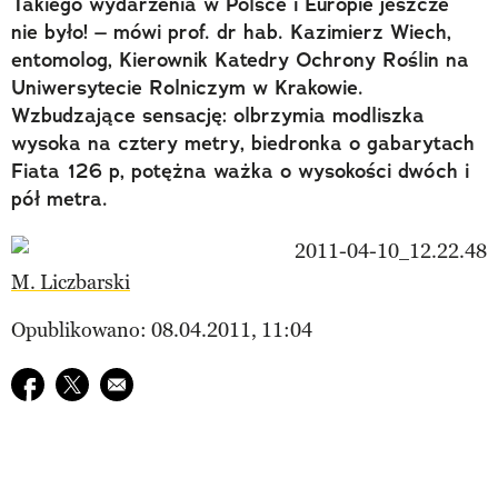
Takiego wydarzenia w Polsce i Europie jeszcze
nie było! – mówi prof. dr hab. Kazimierz Wiech,
entomolog, Kierownik Katedry Ochrony Roślin na
Uniwersytecie Rolniczym w Krakowie.
Wzbudzające sensację: olbrzymia modliszka
wysoka na cztery metry, biedronka o gabarytach
Fiata 126 p, potężna ważka o wysokości dwóch i
pół metra.
M. Liczbarski
Opublikowano: 08.04.2011, 11:04
Udostępnij na facebook
Udostępnij na twitter
E-mail do przyjaciela