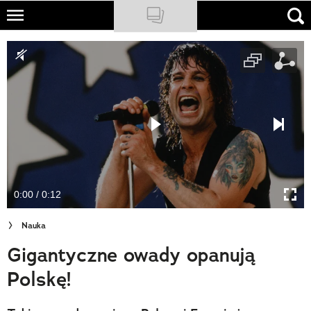
Skip
to
NATIONAL GEOGRAPHIC
main
content
TRAVELER
PODCASTY
Sklep
Newsletter
0:00 / 0:12
Cuda Polski
Nauka
Wielki Konkurs Fotograficzny
Gigantyczne owady opanują
Trendbook Podróżniczy
Polskę!
Polecane