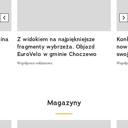
previous element
n
ina
Z widokiem na najpiękniejsze
Kon
fragmenty wybrzeża. Objazd
now
EuroVelo w gminie Choczewo
swoj
Współpraca reklamowa
Współp
Magazyny