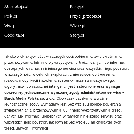
Mamotoja.pl
Party.pl
Polki.pl
Przyslijprzepis.pl
Viva.pl
Wizaz.pl
Cocolita.pl
Story.pl
Jakiekolwiek aktywności, w szczególności: pobieranie, zwielokrotnianie,
przechowywanie, lub inne wykorzystywanie treści, danych lub informacji
dostępnych w ramach niniejszego serwisu oraz wszystkich jego podstron,
w szczególności w celu ich eksploracji, zmierzającej do tworzenia,
rozwoju, modyfikacji i szkolenia systemów uczenia maszynowego,
algorytmów lub sztucznej inteligencji
jest zabronione oraz wymaga
uprzedniej, jednoznacznie wyrażonej zgody administratora serwisu –
Burda Media Polska sp. z o.o.
Obowiązek uzyskania wyraźnej i
jednoznacznej zgody wymagany jest bez względu sposób pobierania,
zwielokrotniania, przechowywania lub innego wykorzystywania treści,
danych lub informacji dostępnych w ramach niniejszego serwisu oraz
wszystkich jego podstron, jak również bez względu na charakter tych
treści, danych i informacji.