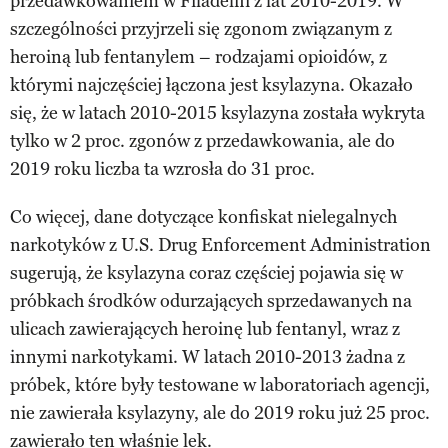
przedawkowaniem w Filadelfii z lat 2010-2019. W
szczególności przyjrzeli się zgonom związanym z
heroiną lub fentanylem – rodzajami opioidów, z
którymi najczęściej łączona jest ksylazyna. Okazało
się, że w latach 2010-2015 ksylazyna została wykryta
tylko w 2 proc. zgonów z przedawkowania, ale do
2019 roku liczba ta wzrosła do 31 proc.
Co więcej, dane dotyczące konfiskat nielegalnych
narkotyków z U.S. Drug Enforcement Administration
sugerują, że ksylazyna coraz częściej pojawia się w
próbkach środków odurzających sprzedawanych na
ulicach zawierających heroinę lub fentanyl, wraz z
innymi narkotykami. W latach 2010-2013 żadna z
próbek, które były testowane w laboratoriach agencji,
nie zawierała ksylazyny, ale do 2019 roku już 25 proc.
zawierało ten właśnie lek.