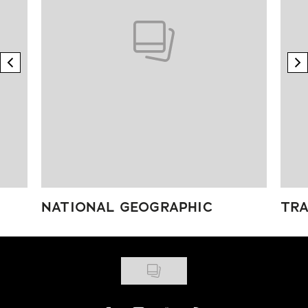
previous element
n
NATIONAL GEOGRAPHIC
TRA