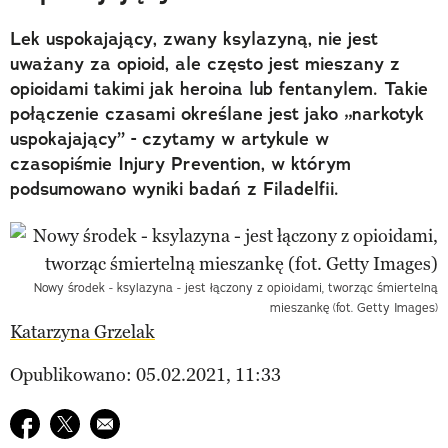
Lek uspokajający, zwany ksylazyną, nie jest
uważany za opioid, ale często jest mieszany z
opioidami takimi jak heroina lub fentanylem. Takie
połączenie czasami określane jest jako „narkotyk
uspokajający” - czytamy w artykule w
czasopiśmie Injury Prevention, w którym
podsumowano wyniki badań z Filadelfii.
Nowy środek - ksylazyna - jest łączony z opioidami, tworząc śmiertelną
mieszankę (fot. Getty Images)
Katarzyna Grzelak
Opublikowano: 05.02.2021, 11:33
Udostępnij na facebook
Udostępnij na twitter
E-mail do przyjaciela