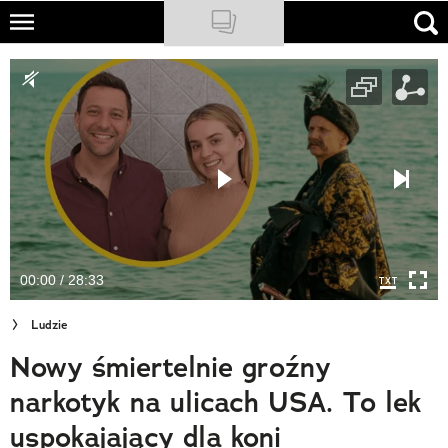
Skip
to
NATIONAL GEOGRAPHIC
main
content
TRAVELER
PODCASTY
Sklep
Newsletter
00:00 / 28:33
Cuda Polski
Ludzie
Wielki Konkurs Fotograficzny
Nowy śmiertelnie groźny
Trendbook Podróżniczy
narkotyk na ulicach USA. To lek
Polecane
uspokajający dla koni