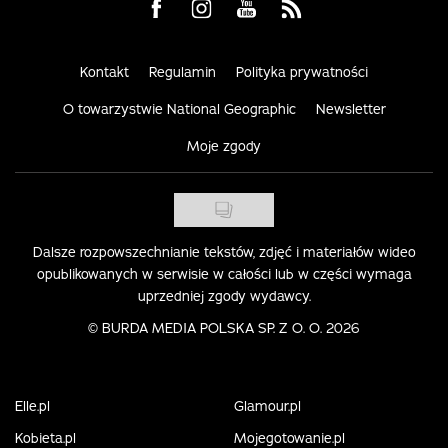
Visit us on Facebook
Visit us on Instagram
Visit us on Youtube
Visit us on Rss
Kontakt
Regulamin
Polityka prywatności
O towarzystwie National Geographic
Newsletter
Moje zgody
Dalsze rozpowszechnianie tekstów, zdjęć i materiałów wideo
opublikowanych w serwisie w całości lub w części wymaga
uprzedniej zgody wydawcy.
©
BURDA MEDIA POLSKA SP. Z O. O. 2026
Elle.pl
Glamour.pl
Kobieta.pl
Mojegotowanie.pl