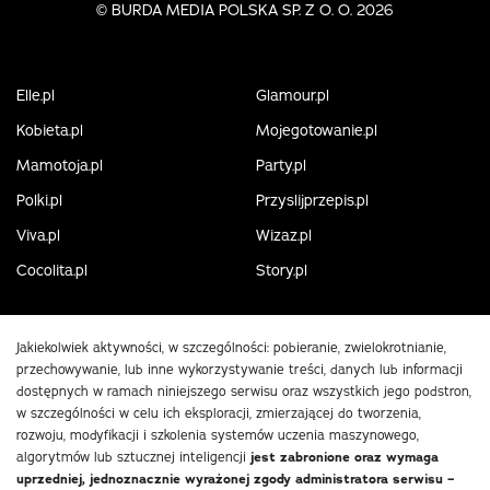
©
BURDA MEDIA POLSKA SP. Z O. O. 2026
Elle.pl
Glamour.pl
Kobieta.pl
Mojegotowanie.pl
Mamotoja.pl
Party.pl
Polki.pl
Przyslijprzepis.pl
Viva.pl
Wizaz.pl
Cocolita.pl
Story.pl
Jakiekolwiek aktywności, w szczególności: pobieranie, zwielokrotnianie,
przechowywanie, lub inne wykorzystywanie treści, danych lub informacji
dostępnych w ramach niniejszego serwisu oraz wszystkich jego podstron,
w szczególności w celu ich eksploracji, zmierzającej do tworzenia,
rozwoju, modyfikacji i szkolenia systemów uczenia maszynowego,
algorytmów lub sztucznej inteligencji
jest zabronione oraz wymaga
uprzedniej, jednoznacznie wyrażonej zgody administratora serwisu –