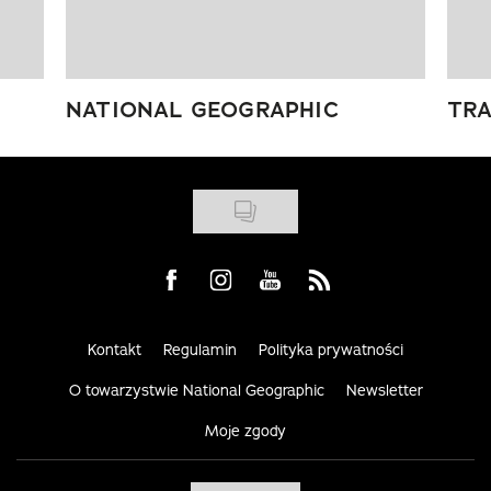
NATIONAL GEOGRAPHIC
TRA
Visit us on Facebook
Visit us on Instagram
Visit us on Youtube
Visit us on Rss
Kontakt
Regulamin
Polityka prywatności
O towarzystwie National Geographic
Newsletter
Moje zgody