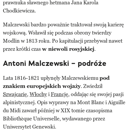
prawnuka sławnego hetmana Jana Karola
Chodkiewicza.
Malczewski bardzo poważnie traktował swoją karierę
wojskową. Wsławił się podczas obrony twierdzy
Modlin w 1813 roku. Po kapitulacji przebywał nawet
przez krótki czas
w niewoli rosyjskiej
.
Antoni Malczewski – podróże
Lata 1816-1821 upłynęły Malczewskiemu
pod
znakiem europejskich wojaży
. Zwiedził
Szwajcarię
,
Włochy
i
Francję
, oddając się swojej pasji
alpinistycznej. Opis wyprawy na Mont Blanc i Aiguille
du Midi zawarł później w XIX tomie czasopisma
Bibliothèque Universelle, wydawanego przez
Uniwersytet Genewski.