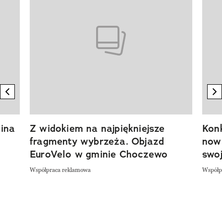
previous element
n
ina
Z widokiem na najpiękniejsze
Kon
fragmenty wybrzeża. Objazd
now
EuroVelo w gminie Choczewo
swoj
Współpraca reklamowa
Współp