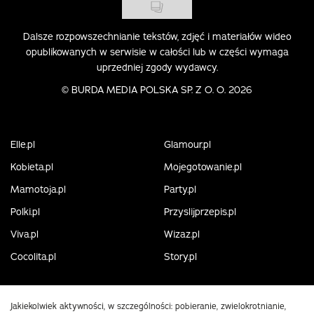
Dalsze rozpowszechnianie tekstów, zdjęć i materiałów wideo
opublikowanych w serwisie w całości lub w części wymaga
uprzedniej zgody wydawcy.
©
BURDA MEDIA POLSKA SP. Z O. O. 2026
Elle.pl
Glamour.pl
Kobieta.pl
Mojegotowanie.pl
Mamotoja.pl
Party.pl
Polki.pl
Przyslijprzepis.pl
Viva.pl
Wizaz.pl
Cocolita.pl
Story.pl
Jakiekolwiek aktywności, w szczególności: pobieranie, zwielokrotnianie,