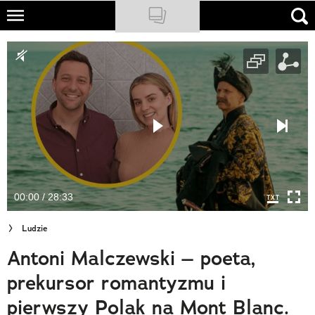
Skip
to
NATIONAL GEOGRAPHIC
main
content
TRAVELER
PODCASTY
Sklep
Newsletter
00:00 / 28:33
Cuda Polski
Ludzie
Wielki Konkurs Fotograficzny
Antoni Malczewski – poeta,
Trendbook Podróżniczy
prekursor romantyzmu i
Polecane
pierwszy Polak na Mont Blanc.