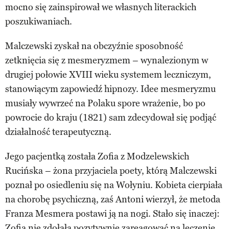
mocno się zainspirował we własnych literackich
poszukiwaniach.
Malczewski zyskał na obczyźnie sposobność
zetknięcia się z mesmeryzmem – wynalezionym w
drugiej połowie XVIII wieku systemem leczniczym,
stanowiącym zapowiedź hipnozy. Idee mesmeryzmu
musiały wywrzeć na Polaku spore wrażenie, bo po
powrocie do kraju (1821) sam zdecydował się podjąć
działalność terapeutyczną.
Jego pacjentką została Zofia z Modzelewskich
Rucińska – żona przyjaciela poety, którą Malczewski
poznał po osiedleniu się na Wołyniu. Kobieta cierpiała
na chorobę psychiczną, zaś Antoni wierzył, że metoda
Franza Mesmera postawi ją na nogi. Stało się inaczej:
Zofia nie zdołała pozytywnie zareagować na leczenie,