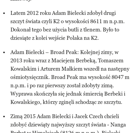
Latem 2012 roku Adam Bielecki zdobył drugi
szczyt świata czyli K2 o wysokości 8611 m n.p.m.
Dokonał tego bez użycia butli z tlenem. Było to
dziesiąte z kolei wejście Polaka na K2.
Adam Bielecki – Broad Peak: Kolejnej zimy, w
2013 roku wraz z Maciejem Berbeką, Tomaszem
Kowalskim i Arturem Małkiem wszedł na następny
ośmiotysięcznik. Broad Peak ma wysokość 8047 m
n.p.m. i po raz pierwszy został zdobyty zimą.
Wyprawa skończyła się jednak śmiercią Berbeki i
Kowalskiego, którzy zginęli schodząc ze szczytu.
Zimą 2015 Adam Bielecki i Jacek Czech chcieli
zdobyć dziewiąty najwyższy szczyt świata - Nanga
Parbat w Himalajach (8126 m n.p.m.). Bielecki