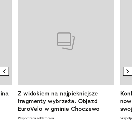
Pokazywanie elementu 1 z 20
previous element
n
ina
Z widokiem na najpiękniejsze
Kon
fragmenty wybrzeża. Objazd
now
EuroVelo w gminie Choczewo
swoj
Współpraca reklamowa
Współp