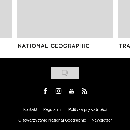
NATIONAL GEOGRAPHIC
TRA
Visit us on Facebook
Visit us on Instagram
Visit us on Youtube
Visit us on Rss
Kontakt
Regulamin
Polityka prywatności
O towarzystwie National Geographic
Newsletter