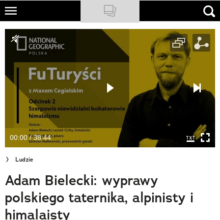
Skip
to
NATIONAL GEOGRAPHIC
main
content
TRAVELER
PODCASTY
Sklep
Newsletter
00:00 / 38:44
Cuda Polski
Ludzie
Wielki Konkurs Fotograficzny
Adam Bielecki: wyprawy
Trendbook Podróżniczy
polskiego taternika, alpinisty i
Polecane
himalaisty