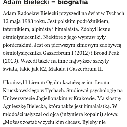
Adam Bielecki
– biografia
Adam Radosław Bielecki przyszedł na świat w Tychach
12 maja 1983 roku. Jest polskim podróżnikiem,
taternikiem, alpinistą i himalaistą. Zdobył liczne
ośmiotysięczniki. Niektóre z jego wypraw były
pionierskimi. Jest on pierwszym zimowym zdobywcą
ośmiotysięcznika Gaszerbrum I (2012) i Broad Peak
(2013). Wszedł także na inne najwyższe szczyty
świata, takie jak K2, Makalu i Gaszerbrum II.
Ukończył I Liceum Ogólnokształcące im. Leona
Kruczkowskiego w Tychach. Studiował psychologię na
Uniwersytecie Jagiellońskim w Krakowie. Ma siostrę
Agnieszkę Bielecką, która także jest himalaistką. W
młodości usłyszał od ojca (inżyniera kopalni) słowa:
„Możesz zostać w życiu kim chcesz. Byleby nie