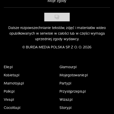
Moje zgody
Dalsze rozpowszechnianie tekstów, zdjęć i materiałów wideo
opublikowanych w serwisie w całości lub w części wymaga
uprzedniej zgody wydawcy.
©
BURDA MEDIA POLSKA SP. Z O. O. 2026
Elle.pl
Glamour.pl
Kobieta.pl
Mojegotowanie.pl
Mamotoja.pl
Party.pl
Polki.pl
Przyslijprzepis.pl
Viva.pl
Wizaz.pl
Cocolita.pl
Story.pl