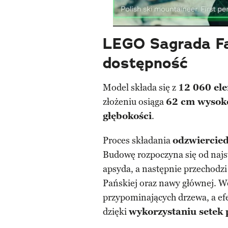
LEGO
Sagrada F
dostępność
Model składa się z
12 060 el
złożeniu osiąga
62 cm wysoko
głębokości
.
Proces składania
odzwiercied
Budowę rozpoczyna się od najst
apsyda, a następnie przechodz
Pańskiej oraz nawy głównej.
przypominających drzewa, a ef
dzięki
wykorzystaniu setek 