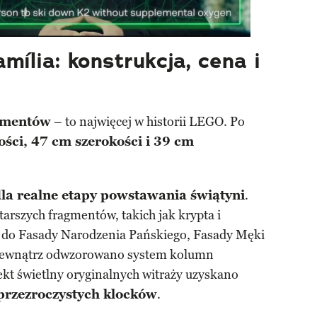
amília:
konstrukcja, cena i
ementów
– to najwięcej w historii LEGO. Po
ści, 47 cm szerokości i 39 cm
la realne etapy powstawania świątyni
.
arszych fragmentów, takich jak krypta i
i do Fasady Narodzenia Pańskiego, Fasady Męki
 Wewnątrz odwzorowano system kolumn
ekt świetlny oryginalnych witraży uzyskano
przezroczystych klocków
.