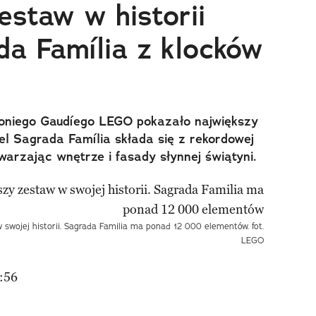
estaw w historii
a Família z klocków
ntoniego Gaudíego LEGO pokazało największy
del Sagrada Família składa się z rekordowej
warzając wnętrze i fasady słynnej świątyni.
wojej historii. Sagrada Familia ma ponad 12 000 elementów. fot.
LEGO
:56