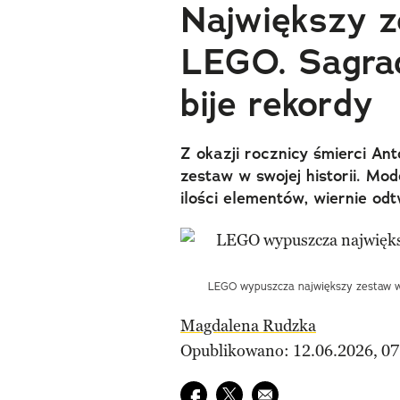
Największy z
LEGO. Sagrad
bije rekordy
Z okazji rocznicy śmierci A
zestaw w swojej historii. Mo
ilości elementów, wiernie odt
LEGO wypuszcza największy zestaw w s
Magdalena Rudzka
Opublikowano: 12.06.2026, 07
Udostępnij na facebook
Udostępnij na twitter
E-mail do przyjaciela