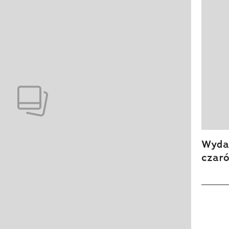
Wydan
czar