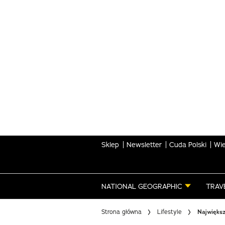
Skip
to
main
content
Sklep
Newsletter
Cuda Polski
Wie
NATIONAL GEOGRAPHIC
TRAV
Strona główna
Lifestyle
Największ