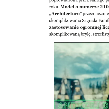
poprowadzona przez samego pa
roku.
Model o numerze 21065
„Architecture”
przeznaczonej
skomplikowania Sagrada Famíli
zastosowanie ogromnej li
skomplikowaną bryłę, strzelisty