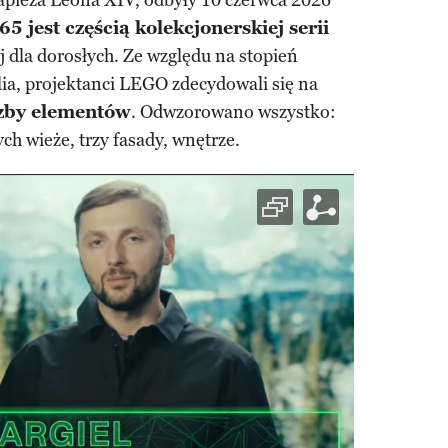
pieża Leona XIV, odbyły 10 czerwca 2026
 jest częścią kolekcjonerskiej serii
 dla dorosłych. Ze względu na stopień
a, projektanci LEGO zdecydowali się na
czby elementów
. Odwzorowano wszystko:
ch wieże, trzy fasady, wnętrze.