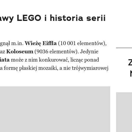
wy LEGO i historia serii
gnął m.in.
Wieżę Eiffla
(10 001 elementów),
raz
Koloseum
(9036 elementów). Jedynie
iata
może z nim konkurować, licząc ponad
ma formę płaskiej mozaiki, a nie trójwymiarowej
Pokazy