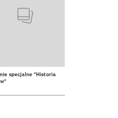
ie specjalne "Historia
ów"