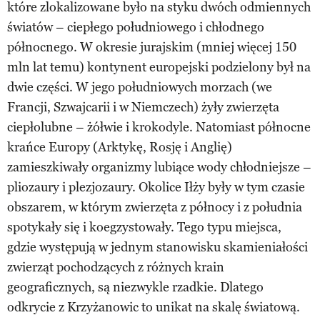
które zlokalizowane było na styku dwóch odmiennych
światów – ciepłego południowego i chłodnego
północnego. W okresie jurajskim (mniej więcej 150
mln lat temu) kontynent europejski podzielony był na
dwie części. W jego południowych morzach (we
Francji, Szwajcarii i w Niemczech) żyły zwierzęta
ciepłolubne – żółwie i krokodyle. Natomiast północne
krańce Europy (Arktykę, Rosję i Anglię)
zamieszkiwały organizmy lubiące wody chłodniejsze –
pliozaury i plezjozaury. Okolice Iłży były w tym czasie
obszarem, w którym zwierzęta z północy i z południa
spotykały się i koegzystowały. Tego typu miejsca,
gdzie występują w jednym stanowisku skamieniałości
zwierząt pochodzących z różnych krain
geograficznych, są niezwykle rzadkie. Dlatego
odkrycie z Krzyżanowic to unikat na skalę światową.