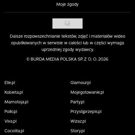
Moje zgody
Dalsze rozpowszechnianie tekstów, zdjęć i materiałów wideo
opublikowanych w serwisie w całości lub w części wymaga
uprzedniej zgody wydawcy.
©
BURDA MEDIA POLSKA SP. Z O. O. 2026
Elle.pl
Glamour.pl
Kobieta.pl
Mojegotowanie.pl
Mamotoja.pl
Party.pl
Polki.pl
Przyslijprzepis.pl
Viva.pl
Wizaz.pl
Cocolita.pl
Story.pl