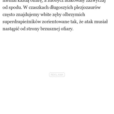
niemal każdą ofiarę, a zdobycz atakowały zazwyczaj
od spodu. W czaszkach długoszyich plezjozaurów
często znajdujemy wbite zęby olbrzymich
superdrapieżników zorientowane tak, że atak musiał
nastąpić od strony brzusznej ofiary.