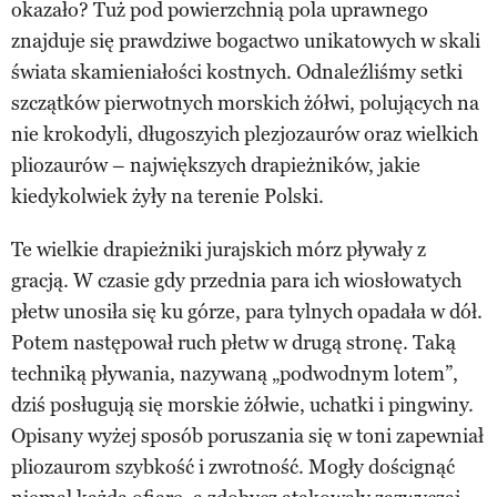
okazało? Tuż pod powierzchnią pola uprawnego
znajduje się prawdziwe bogactwo unikatowych w skali
świata skamieniałości kostnych. Odnaleźliśmy setki
szczątków pierwotnych morskich żółwi, polujących na
nie krokodyli, długoszyich plezjozaurów oraz wielkich
pliozaurów – największych drapieżników, jakie
kiedykolwiek żyły na terenie Polski.
Te wielkie drapieżniki jurajskich mórz pływały z
gracją. W czasie gdy przednia para ich wiosłowatych
płetw unosiła się ku górze, para tylnych opadała w dół.
Potem następował ruch płetw w drugą stronę. Taką
techniką pływania, nazywaną „podwodnym lotem”,
dziś posługują się morskie żółwie, uchatki i pingwiny.
Opisany wyżej sposób poruszania się w toni zapewniał
pliozaurom szybkość i zwrotność. Mogły doścignąć