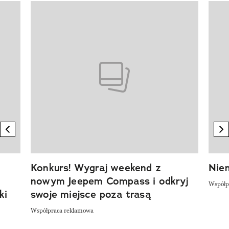
Pokazywanie elementu 1 z 20
previous element
n
Konkurs! Wygraj weekend z
Niem
nowym Jeepem Compass i odkryj
Współp
ki
swoje miejsce poza trasą
Współpraca reklamowa