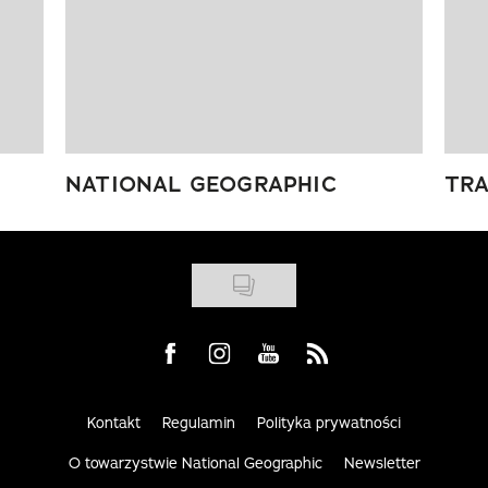
NATIONAL GEOGRAPHIC
TRA
Visit us on Facebook
Visit us on Instagram
Visit us on Youtube
Visit us on Rss
Kontakt
Regulamin
Polityka prywatności
O towarzystwie National Geographic
Newsletter