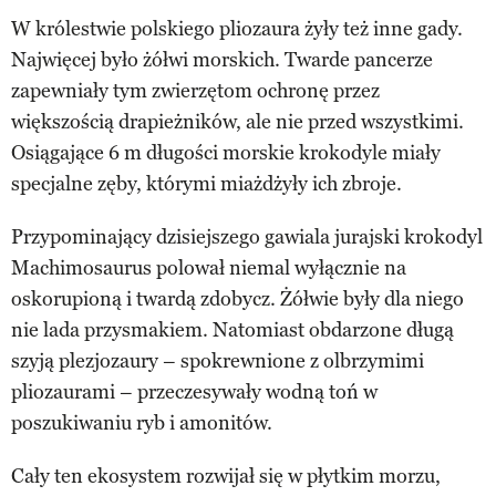
W królestwie polskiego pliozaura żyły też inne gady.
Najwięcej było żółwi morskich. Twarde pancerze
zapewniały tym zwierzętom ochronę przez
większością drapieżników, ale nie przed wszystkimi.
Osiągające 6 m długości morskie krokodyle miały
specjalne zęby, którymi miażdżyły ich zbroje.
Przypominający dzisiejszego gawiala jurajski krokodyl
Machimosaurus polował niemal wyłącznie na
oskorupioną i twardą zdobycz. Żółwie były dla niego
nie lada przysmakiem. Natomiast obdarzone długą
szyją plezjozaury – spokrewnione z olbrzymimi
pliozaurami – przeczesywały wodną toń w
poszukiwaniu ryb i amonitów.
Cały ten ekosystem rozwijał się w płytkim morzu,