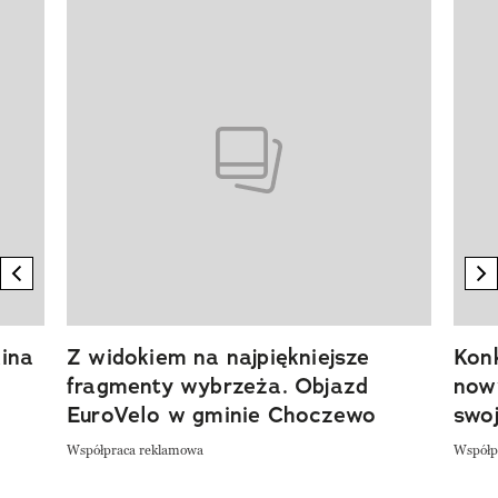
Pokazywanie elementu 1 z 20
previous element
n
ina
Z widokiem na najpiękniejsze
Kon
fragmenty wybrzeża. Objazd
now
EuroVelo w gminie Choczewo
swoj
Współpraca reklamowa
Współp