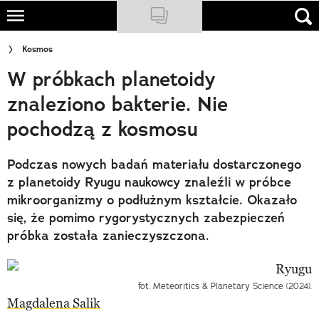
Skip
to
NATIONAL GEOGRAPHIC
Kosmos
main
W próbkach planetoidy
content
TRAVELER
znaleziono bakterie. Nie
PODCASTY
pochodzą z kosmosu
Sklep
Podczas nowych badań materiału dostarczonego
Newsletter
z planetoidy Ryugu naukowcy znaleźli w próbce
mikroorganizmy o podłużnym kształcie. Okazało
Cuda Polski
się, że pomimo rygorystycznych zabezpieczeń
próbka została zanieczyszczona.
Wielki Konkurs Fotograficzny
Trendbook Podróżniczy
fot. Meteoritics & Planetary Science (2024).
Polecane
Magdalena Salik