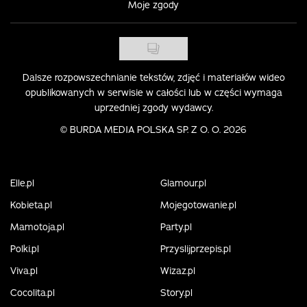
Moje zgody
Dalsze rozpowszechnianie tekstów, zdjęć i materiałów wideo
opublikowanych w serwisie w całości lub w części wymaga
uprzedniej zgody wydawcy.
©
BURDA MEDIA POLSKA SP. Z O. O. 2026
Elle.pl
Glamour.pl
Kobieta.pl
Mojegotowanie.pl
Mamotoja.pl
Party.pl
Polki.pl
Przyslijprzepis.pl
Viva.pl
Wizaz.pl
Cocolita.pl
Story.pl