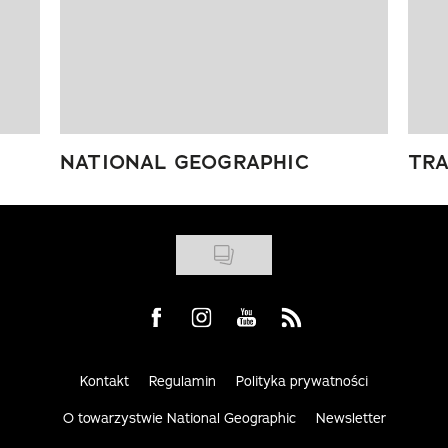
NATIONAL GEOGRAPHIC
TRA
Visit us on Facebook
Visit us on Instagram
Visit us on Youtube
Visit us on Rss
Kontakt
Regulamin
Polityka prywatności
O towarzystwie National Geographic
Newsletter