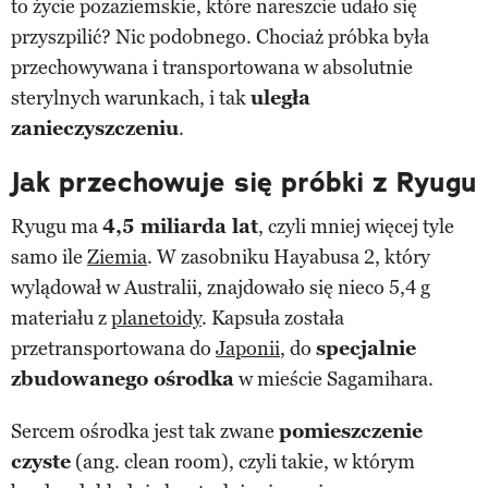
to życie pozaziemskie, które nareszcie udało się
przyszpilić? Nic podobnego. Chociaż próbka była
przechowywana i transportowana w absolutnie
sterylnych warunkach, i tak
uległa
zanieczyszczeniu
.
Jak przechowuje się próbki z Ryugu
Ryugu ma
4,5 miliarda lat
, czyli mniej więcej tyle
samo ile
Ziemia
. W zasobniku Hayabusa 2, który
wylądował w Australii, znajdowało się nieco 5,4 g
materiału z
planetoidy
. Kapsuła została
przetransportowana do
Japonii
, do
specjalnie
zbudowanego ośrodka
w mieście Sagamihara.
Sercem ośrodka jest tak zwane
pomieszczenie
czyste
(ang. clean room), czyli takie, w którym